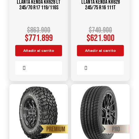
Llanta KENDA KR628 LT
Llanta KENDA KR628
245/70 R17 119/116S
245/75 R16 111T
$
863.900
$
740.900
$
771.899
$
621.900
Añadir al carrito
Añadir al carrito
Comparar
Comparar