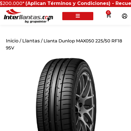
000*
(Aplican Términos y Condiciones) - Recuerda que 
0
Inicio
/
Llantas
/ Llanta Dunlop MAX050 225/50 RF18
95V