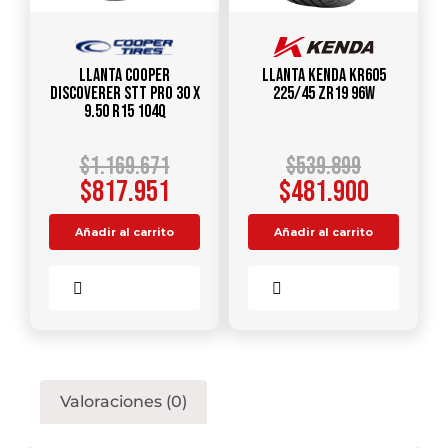
Llanta COOPER
Llanta KENDA KR605
DISCOVERER STT PRO 30 X
225/45 ZR19 96W
9.50 R15 104Q
$
1.169.671
$
539.899
$
817.951
$
481.900
Añadir al carrito
Añadir al carrito
Comparar
Comparar
Valoraciones (0)