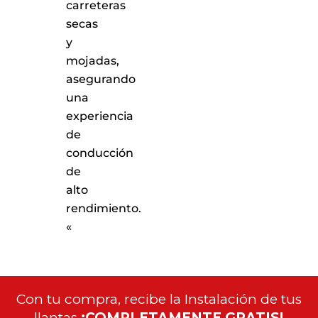
carreteras
secas
y
mojadas,
asegurando
una
experiencia
de
conducción
de
alto
rendimiento.
«
Con tu compra, recibe la Instalación de tus
llantas
¡COMPLETAMENTE GRATIS!