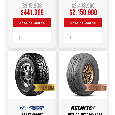
$
915.908
$
2.418.900
$
441.699
$
2.158.900
Añadir al carrito
Añadir al carrito
Comparar
Comparar