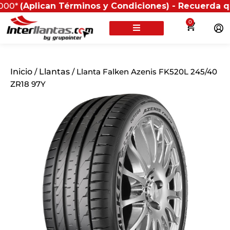
ican Términos y Condiciones) - Recuerda que si prese
0
Inicio
/
Llantas
/ Llanta Falken Azenis FK520L 245/40
ZR18 97Y