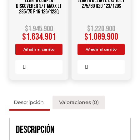
Llanta COOPER
Llanta DELINTE DX/10 LT
DISCOVERER S/T MAXX LT
275/60 R20 123/120S
285/75 R16 126/123Q
$
1.945.900
$
1.220.900
$
1.634.901
$
1.089.900
Añadir al carrito
Añadir al carrito
Comparar
Comparar
Descripción
Valoraciones (0)
Descripción