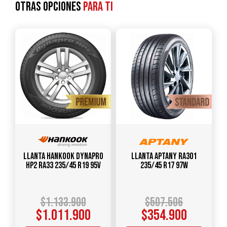
Otras opciones
para ti
Llanta HANKOOK Dynapro
Llanta APTANY RA301
HP2 RA33 235/45 R19 95V
235/45 R17 97W
$
1.133.900
$
507.506
$
1.011.900
$
354.900