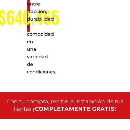
nacional
entre
$640.465
tracción,
durabilidad
y
comodidad
en
una
variedad
de
condiciones.
Con tu compra, recibe la Instalación de tus
llantas
¡COMPLETAMENTE GRATIS!