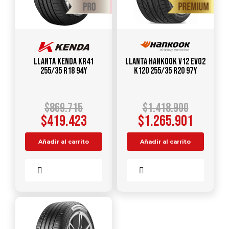
Llanta KENDA KR41
Llanta HANKOOK V12 Evo2
255/35 R18 94Y
K120 255/35 R20 97Y
$
869.715
$
1.418.900
$
419.423
$
1.265.901
Añadir al carrito
Añadir al carrito
Comparar
Comparar