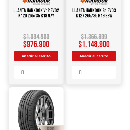
Llanta HANKOOK V12 Evo2
Llanta HANKOOK S1 Evo3
K120 265/35 R18 97Y
K127 265/35 R19 98W
$
1.094.900
$
1.366.899
$
976.900
$
1.148.900
Añadir al carrito
Añadir al carrito
Comparar
Comparar