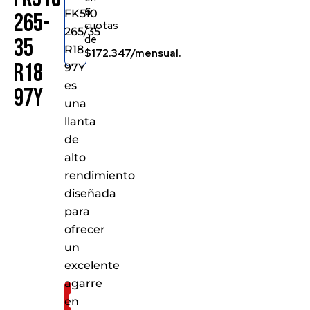
6
FK510
265-
cuotas
265/35
de
35
R18
$172.347/mensual.
R18
97Y
es
97Y
una
llanta
de
alto
rendimiento
diseñada
para
ofrecer
un
excelente
agarre
Consíguelo
en