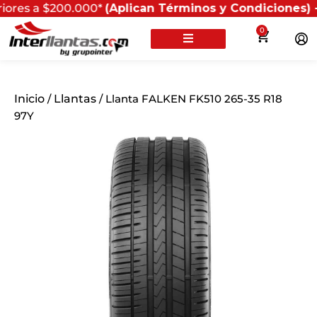
$200.000*
(Aplican Términos y Condiciones) - Recuerda 
0
Inicio
/
Llantas
/ Llanta FALKEN FK510 265-35 R18
97Y