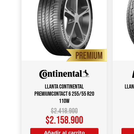
Llanta CONTINENTAL
Llan
PREMIUMCONTACT 6 255/55 R20
110W
$
2.418.900
$
2.158.900
Añadir al carrito