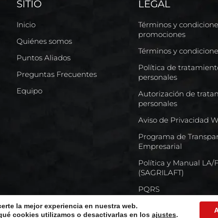
SITIO
LEGAL
Inicio
Términos y condicion
promociones
Quiénes somos
Términos y condicion
Puntos Aliados
Política de tratamien
Preguntas Frecuentes
personales
Equipo
Autorización de trata
personales
Aviso de Privacidad 
Programa de Transpar
Empresarial
Política y Manual LA
(SAGRILAFT)
PQRS
certe la mejor experiencia en nuestra web.
A
ué cookies utilizamos o desactivarlas en los
ajustes
.
s reservados © Comercializadora Internacional De Llantas S.A.S.