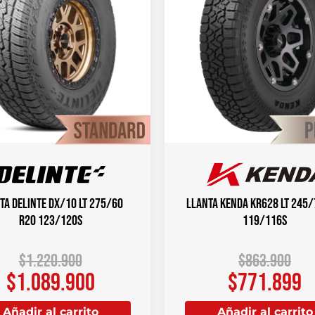
ta DELINTE DX/10 LT 275/60
Llanta KENDA KR628 LT 245/
R20 123/120S
119/116S
$
1.220.900
$
863.900
$
1.089.900
$
771.899
Añadir al carrito
Añadir al carrito