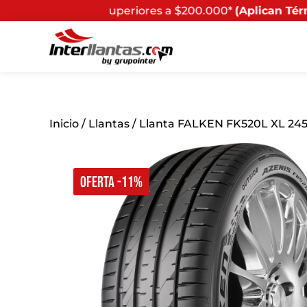
uperiores a $200.000*
(Aplican Términos y Condiciones)
Inicio
/
Llantas
/ Llanta FALKEN FK520L XL 245
OFERTA -11%