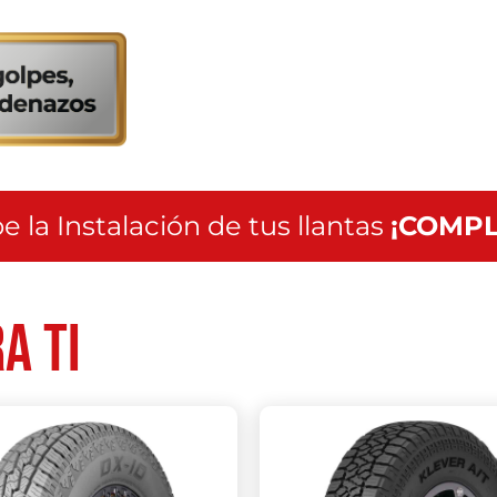
servicio
a
nivel
nacional
e la Instalación de tus llantas
¡COMPL
a ti