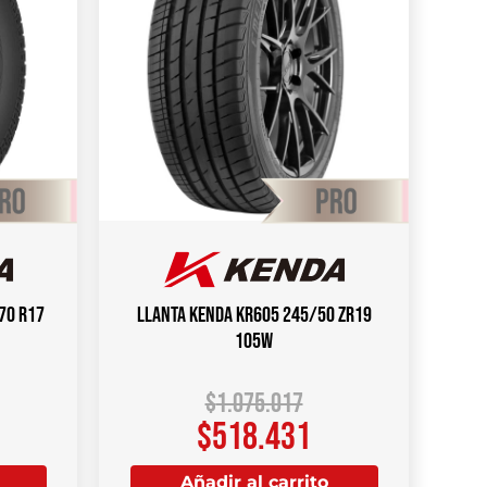
70 R17
Llanta KENDA KR605 245/50 ZR19
105W
$
1.075.017
$
518.431
Añadir al carrito