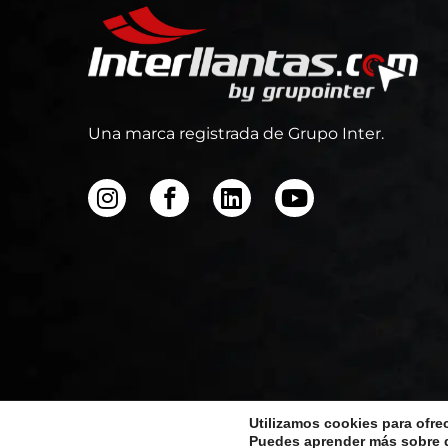
Una marca registrada de Grupo Inter.
Utilizamos cookies para ofre
Puedes aprender más sobre q
Todos los derecho