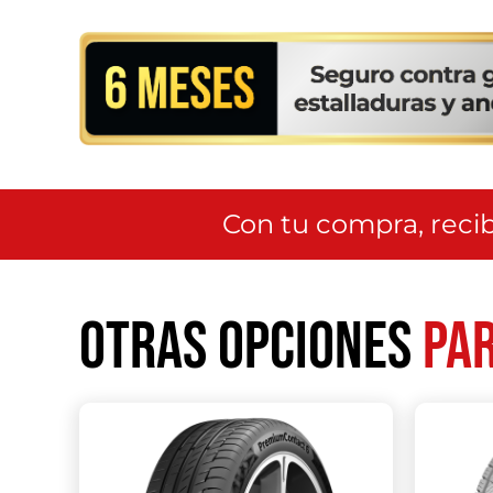
Con tu compra, recib
Otras opciones
par