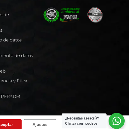
es de
es
to de datos
miento de datos
Web
encia y Ética
/FT/FPADM
¿Necesitas asesoría?
Chatea con nosotros
ceptar
Ajustes
 | NIT 800239064-0