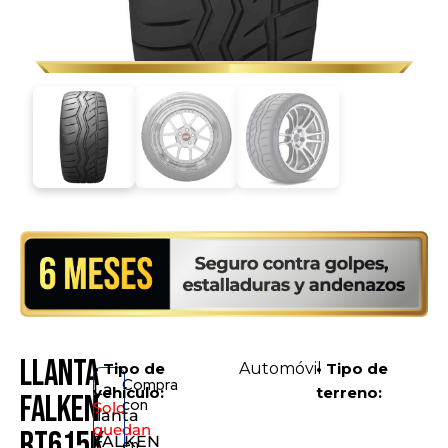
Llanta
• Tipo de
Automóvil
• Tipo de
Compra
La
vehículo:
terreno:
FALKEN
con
Solo
llanta
quedan
RT615K
FALKEN
en