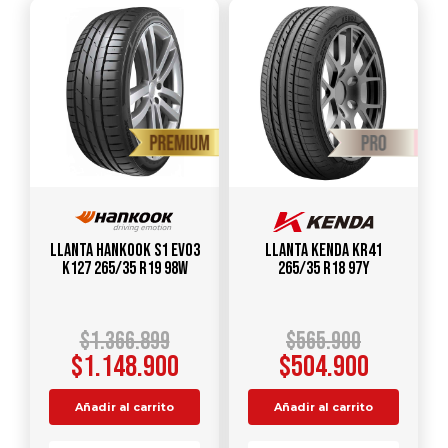
Llanta HANKOOK S1 Evo3
Llanta KENDA KR41
K127 265/35 R19 98W
265/35 R18 97Y
$
1.366.899
$
565.900
$
1.148.900
$
504.900
Añadir al carrito
Añadir al carrito