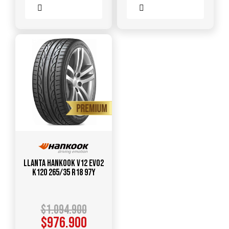
Comparar
Comparar
Llanta HANKOOK V12 Evo2
K120 265/35 R18 97Y
$
1.094.900
$
976.900