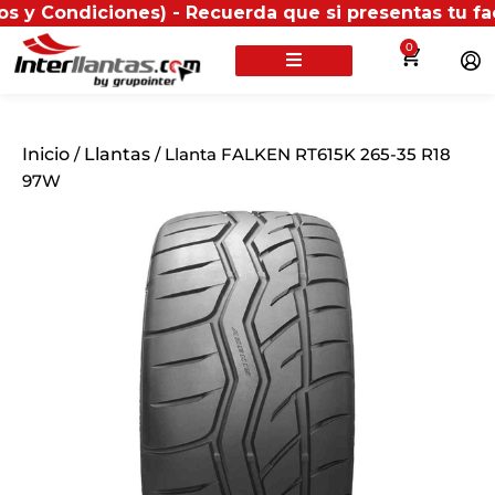
iciones) - Recuerda que si presentas tu factura (físi
0
Inicio
/
Llantas
/ Llanta FALKEN RT615K 265-35 R18
97W