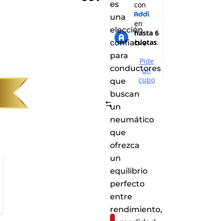
es
una
elección
confiable
para
conductores
que
buscan
Comparar
un
neumático
que
ofrezca
un
equilibrio
perfecto
entre
rendimiento,