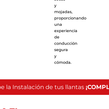
y
mojadas,
proporcionando
una
experiencia
de
conducción
segura
y
cómoda.
e la Instalación de tus llantas
¡COMPL