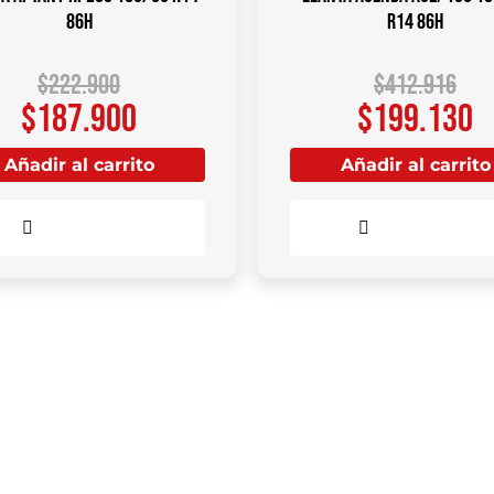
86H
R14 86H
$
222.900
$
412.916
$
187.900
$
199.130
Añadir al carrito
Añadir al carrito
Comparar
Comparar