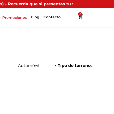
si presentas tu factura (física o digital) en uno de n
0
Blog
Contacto
Promociones
Automóvil
• Tipo de terreno: