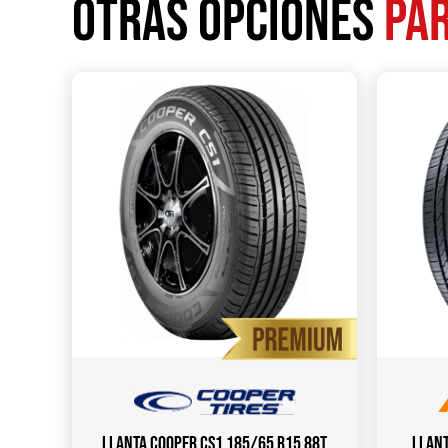
Otras opciones
par
Llanta COOPER CS1 185/65 R15 88T
Llant