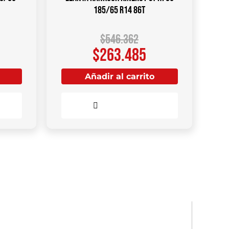
185/65 R14 86T
$
546.362
$
263.485
Añadir al carrito
Comparar