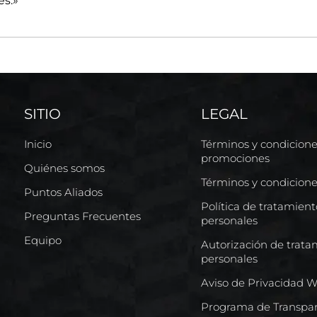
es.»
SITIO
LEGAL
Inicio
Términos y condicion
promociones
Quiénes somos
Términos y condicion
Puntos Aliados
Política de tratamien
Preguntas Frecuentes
personales
Equipo
Autorización de trata
personales
Aviso de Privacidad 
Programa de Transpar