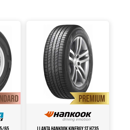
85/65
Llanta HANKOOK Kinergy ST H735