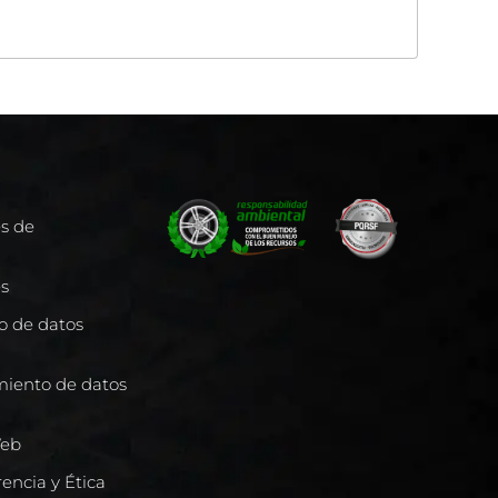
es de
es
to de datos
miento de datos
Web
encia y Ética