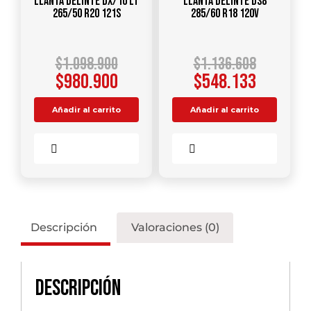
Llanta DELINTE DX/10 LT
Llanta DELINTE DS8
265/50 R20 121S
285/60 R18 120V
$
1.098.900
$
1.136.608
$
980.900
$
548.133
Añadir al carrito
Añadir al carrito
Comparar
Comparar
Descripción
Valoraciones (0)
Descripción