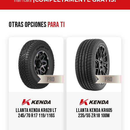
Otras opciones
para ti
Llanta KENDA KR628 LT
Llanta KENDA KR605
245/70 R17 119/116S
235/55 ZR18 100W