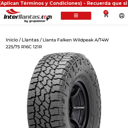
Términos y Condiciones) - Recuerda que si presentas 
0
Inicio
/
Llantas
/ Llanta Falken Wildpeak A/T4W
225/75 R16C 121R