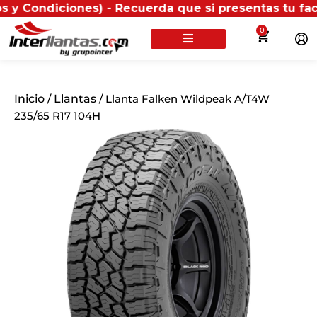
ciones) - Recuerda que si presentas tu factura (físi
0
Inicio
/
Llantas
/ Llanta Falken Wildpeak A/T4W
235/65 R17 104H