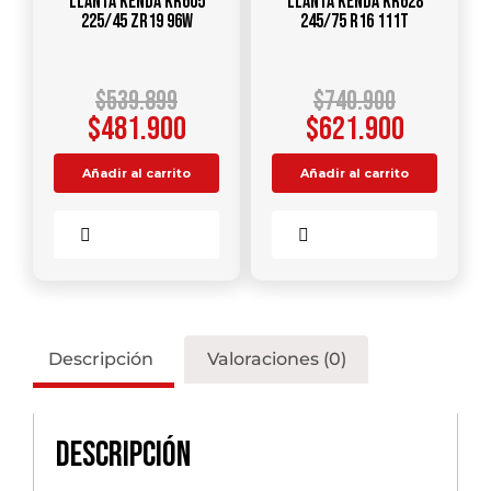
Llanta KENDA KR605
Llanta KENDA KR628
225/45 ZR19 96W
245/75 R16 111T
$
539.899
$
740.900
$
481.900
$
621.900
Añadir al carrito
Añadir al carrito
Comparar
Comparar
Descripción
Valoraciones (0)
Descripción