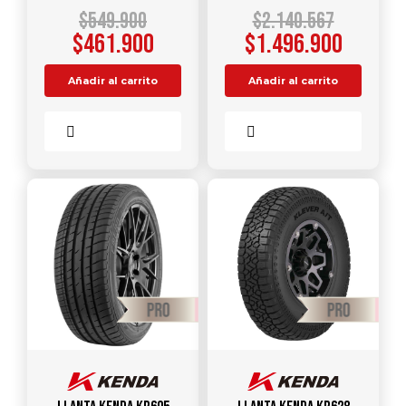
$
549.900
$
2.140.567
$
461.900
$
1.496.900
Añadir al carrito
Añadir al carrito
Comparar
Comparar