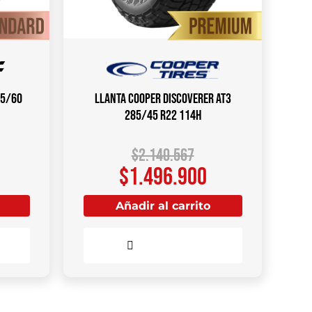
75/60
Llanta COOPER DISCOVERER AT3
285/45 R22 114H
$
2.140.567
$
1.496.900
Añadir al carrito
Comparar