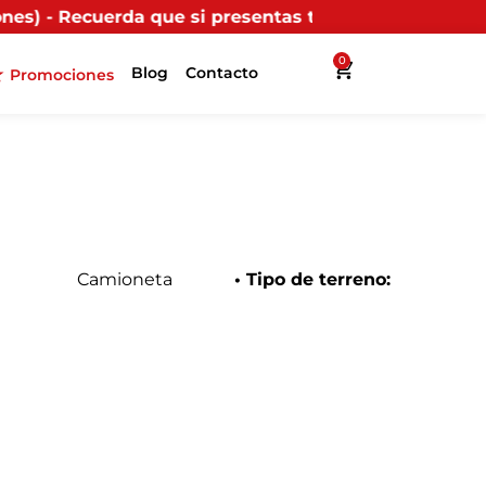
resentas tu factura (física o digital) en uno de nues
0
Blog
Contacto
Promociones
Camioneta
• Tipo de terreno: