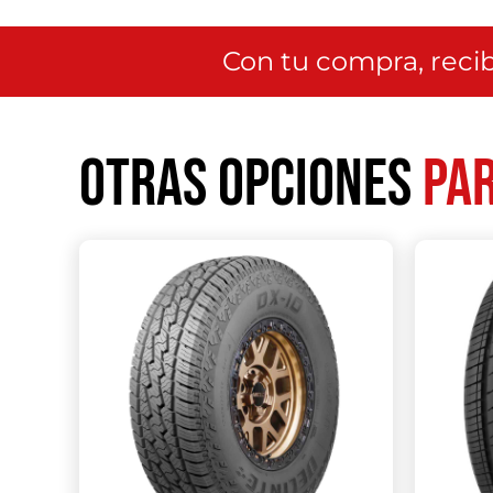
Con tu compra, recib
Otras opciones
par