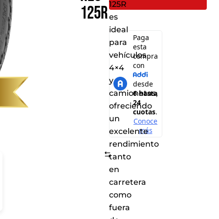
125R
125R
es
ideal
para
vehículos
4×4
y
camionetas,
ofreciendo
un
excelente
rendimiento
Comparar
tanto
en
carretera
como
fuera