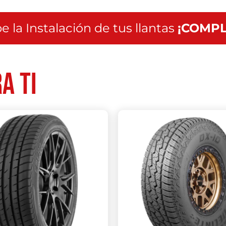
e la Instalación de tus llantas
¡COMPL
a ti