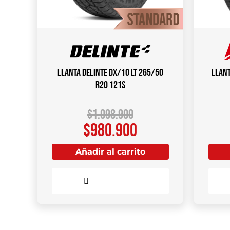
Llanta DELINTE DX/10 LT 265/50
Llant
R20 121S
$
1.098.900
$
980.900
Añadir al carrito
Comparar