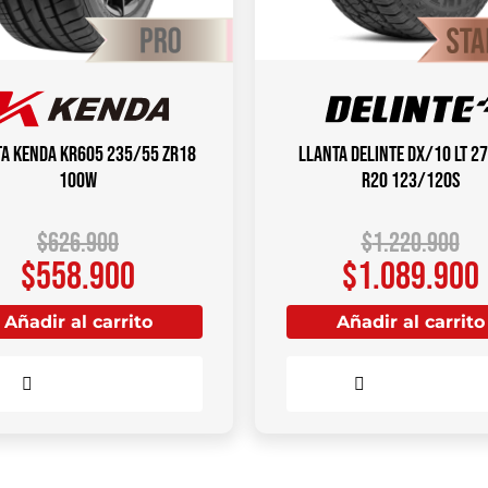
a KENDA KR605 235/55 ZR18
Llanta DELINTE DX/10 LT 2
100W
R20 123/120S
$
626.900
$
1.220.900
$
558.900
$
1.089.900
Añadir al carrito
Añadir al carrito
Comparar
Comparar