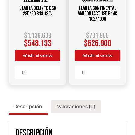
Llanta DELINTE DS8
Llanta CONTINENTAL
285/60 R18 120V
VANCONTACT 185 R14C
102/100Q
$
1.136.608
$
701.900
$
548.133
$
626.900
Añadir al carrito
Añadir al carrito
Comparar
Comparar
Descripción
Valoraciones (0)
Descripción