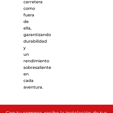
carretera
como
fuera
de
ella,
garantizando
durabilidad
y
un
rendimiento
sobresaliente
en
cada
aventura.
Con tu compra, recibe la Instalación de tus