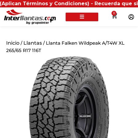
Términos y Condiciones) - Recuerda que si presentas 
0
Inicio
/
Llantas
/ Llanta Falken Wildpeak A/T4W XL
265/65 R17 116T