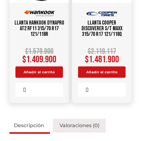
Llanta HANKOOK Dynapro
Llanta COOPER
AT2 RF11 315/70 R17
Discoverer S/T Maxx
121/118R
315/70 R17 121/118Q
$
1.579.900
$
2.119.117
$
1.409.900
$
1.481.900
Añadir al carrito
Añadir al carrito
Comparar
Comparar
Descripción
Valoraciones (0)