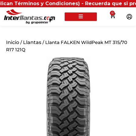
érminos y Condiciones) - Recuerda que si presentas t
0
Inicio
/
Llantas
/ Llanta FALKEN WildPeak MT 315/70
R17 121Q