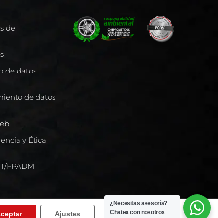
es de
es
to de datos
miento de datos
Web
encia y Ética
/FT/FPADM
¿Necesitas asesoría?
Chatea con nosotros
ceptar
Ajustes