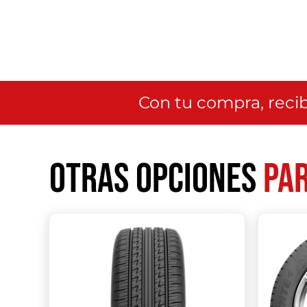
Con tu compra, recib
Otras opciones
par