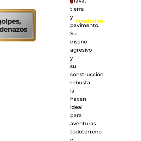
grava,
Al
tierra
realizar
la
y
instalación
pavimento.
en
cualquiera
Su
de
diseño
nuestros
agresivo
puntos
de
y
servicio
su
a
construcción
nivel
nacional
robusta
la
hacen
ideal
para
aventuras
todoterreno
y