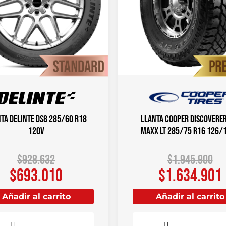
ta DELINTE DS8 285/60 R18
Llanta COOPER DISCOVERER
120V
MAXX LT 285/75 R16 126/
$
928.632
$
1.945.900
$
693.010
$
1.634.901
Añadir al carrito
Añadir al carrito
Comparar
Comparar