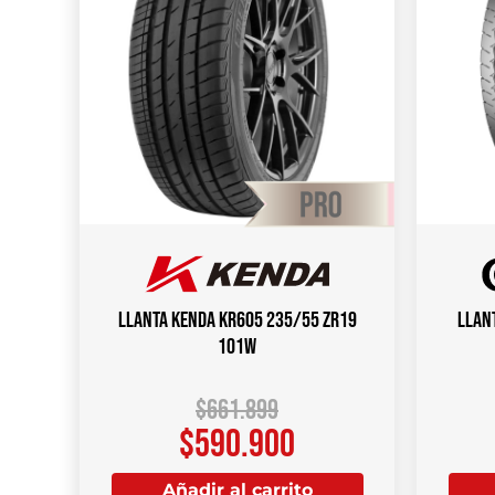
Llanta KENDA KR605 235/55 ZR19
Llan
101W
$
661.899
$
590.900
Añadir al carrito