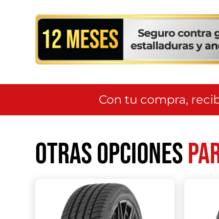
Con tu compra, recib
Otras opciones
par