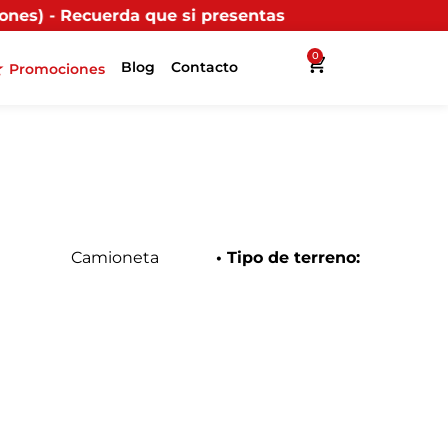
ue si presentas tu factura (física o digital) en uno d
0
Blog
Contacto
Promociones
Camioneta
• Tipo de terreno: