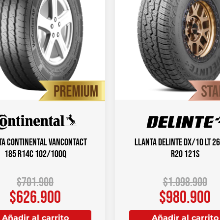
ta CONTINENTAL VANCONTACT
Llanta DELINTE DX/10 LT 2
185 R14C 102/100Q
R20 121S
$
701.900
$
1.098.900
$
626.900
$
980.900
Añadir al carrito
Añadir al carrito