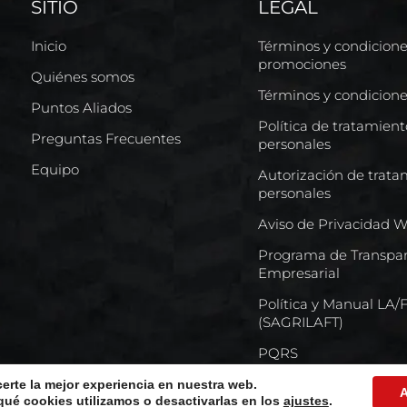
SITIO
LEGAL
Inicio
Términos y condicion
promociones
Quiénes somos
Términos y condicion
Puntos Aliados
Política de tratamien
Preguntas Frecuentes
personales
Equipo
Autorización de trata
personales
Aviso de Privacidad 
Programa de Transpar
Empresarial
Política y Manual LA
(SAGRILAFT)
PQRS
certe la mejor experiencia en nuestra web.
A
ué cookies utilizamos o desactivarlas en los
ajustes
.
s reservados © Comercializadora Internacional De Llantas S.A.S.