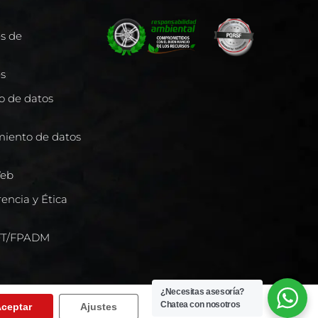
es de
es
to de datos
miento de datos
Web
encia y Ética
/FT/FPADM
¿Necesitas asesoría?
Chatea con nosotros
ceptar
Ajustes
 | NIT 800239064-0