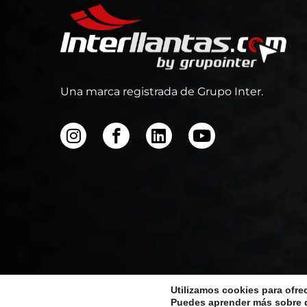
Una marca registrada de Grupo Inter.
Utilizamos cookies para ofre
Puedes aprender más sobre q
Todos los derecho