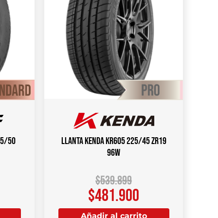
65/50
Llanta KENDA KR605 225/45 ZR19
96W
$
539.899
$
481.900
Añadir al carrito