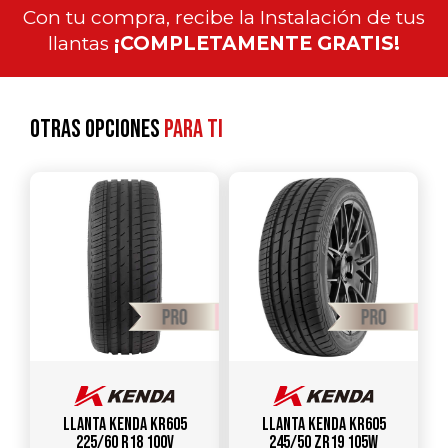
Con tu compra, recibe la Instalación de tus
llantas
¡COMPLETAMENTE GRATIS!
Otras opciones
para ti
Llanta KENDA KR605
Llanta KENDA KR605
225/60 R18 100V
245/50 ZR19 105W