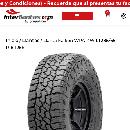
diciones) - Recuerda que si presentas tu factura (fís
0
Inicio
/
Llantas
/ Llanta Falken WPAT4W LT285/65
R18 125S