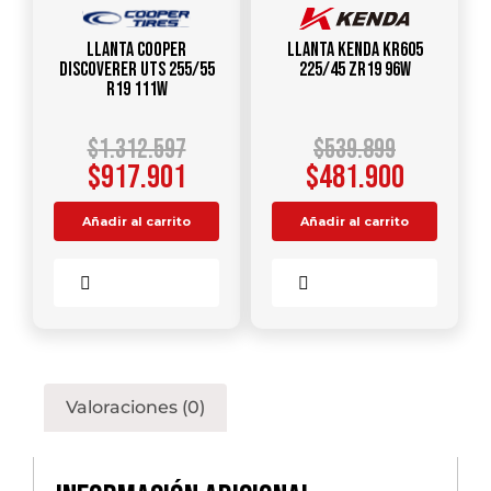
Llanta COOPER
Llanta KENDA KR605
DISCOVERER UTS 255/55
225/45 ZR19 96W
R19 111W
$
1.312.597
$
539.899
$
917.901
$
481.900
Añadir al carrito
Añadir al carrito
Comparar
Comparar
Valoraciones (0)