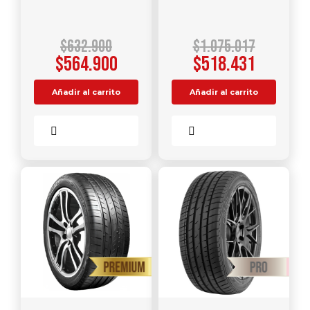
$
632.900
$
1.075.017
$
564.900
$
518.431
Añadir al carrito
Añadir al carrito
Comparar
Comparar