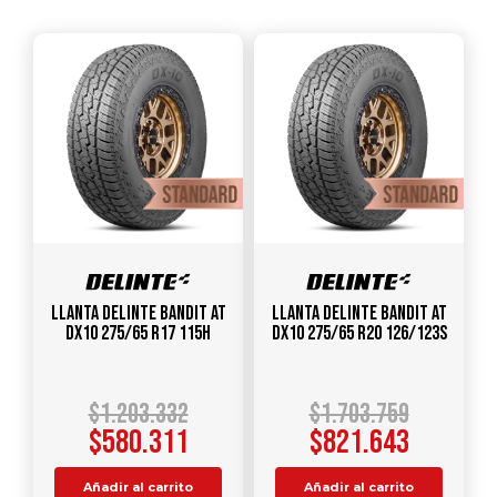
Llanta DELINTE Bandit AT
Llanta DELINTE Bandit AT
DX10 275/65 R17 115H
DX10 275/65 R20 126/123S
$
1.203.332
$
1.703.759
$
580.311
$
821.643
Añadir al carrito
Añadir al carrito