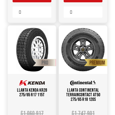
Comparar
Comparar
Llanta KENDA KR28
Llanta CONTINENTAL
275/65 R17 115T
TerrainContact AT50
275/65 R18 120S
$
1.060.917
$
1.747.901