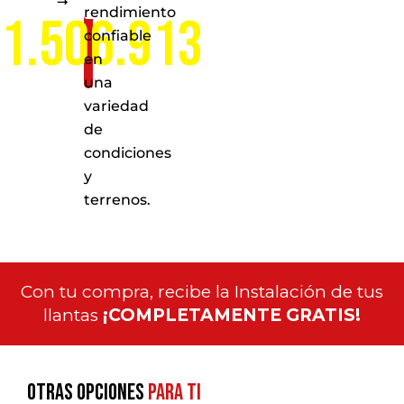
rendimiento
1.506.913
confiable
en
una
variedad
de
condiciones
y
terrenos.
Con tu compra, recibe la Instalación de tus
llantas
¡COMPLETAMENTE GRATIS!
Otras opciones
para ti