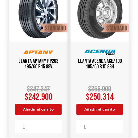
Llanta APTANY RP203
Llanta ACENDA ACE/100
195/60 R15 88V
195/60 R15 88H
$
347.347
$
356.900
$
242.900
$
250.314
Añadir al carrito
Añadir al carrito
Comparar
Comparar