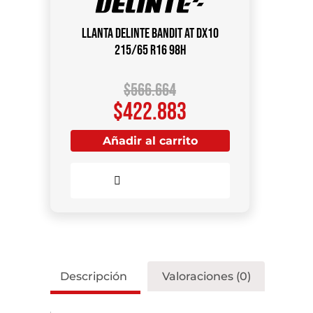
Llanta DELINTE Bandit AT DX10
215/65 R16 98H
$
566.664
$
422.883
Añadir al carrito
Comparar
Descripción
Valoraciones (0)