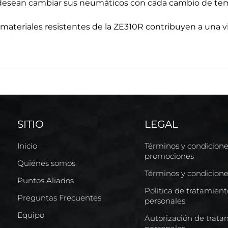
 desean cambiar sus neumáticos con cada cambio de te
s materiales resistentes de la ZE310R contribuyen a una v
SITIO
LEGAL
Inicio
Términos y condicion
promociones
Quiénes somos
Términos y condicion
Puntos Aliados
Política de tratamien
Preguntas Frecuentes
personales
Equipo
Autorización de trata