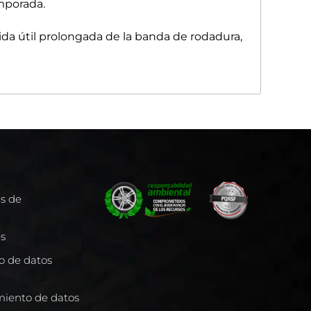
mporada.
ida útil prolongada de la banda de rodadura,
es de
es
to de datos
miento de datos