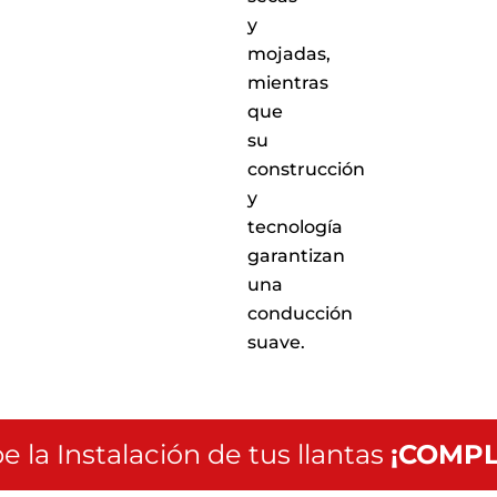
y
mojadas,
mientras
que
su
construcción
y
tecnología
garantizan
una
conducción
suave.
e la Instalación de tus llantas
¡COMPL