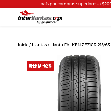
l país por compras superiores a $200.000*
(Aplican Térm
Inicio
/
Llantas
/ Llanta FALKEN ZE310R 215/65
OFERTA -52%