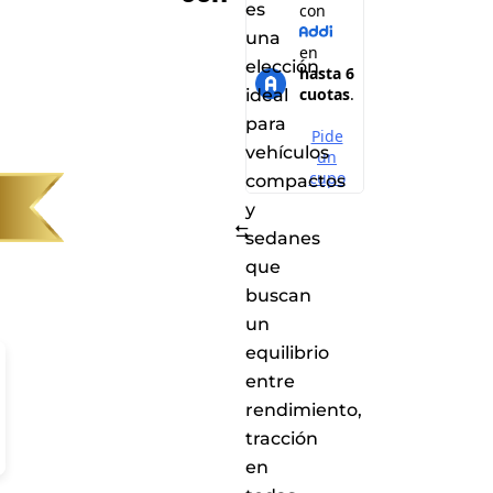
es
una
elección
ideal
para
vehículos
compactos
y
Comparar
sedanes
que
buscan
un
equilibrio
entre
rendimiento,
tracción
en