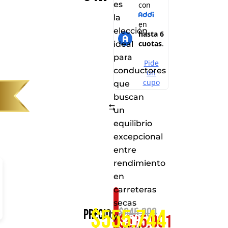
es
la
elección
ideal
para
conductores
que
buscan
Comparar
un
equilibrio
excepcional
entre
rendimiento
en
carreteras
Consíguelo
secas
$555.744
$
645.900
Precio:
y
$
575.901
por