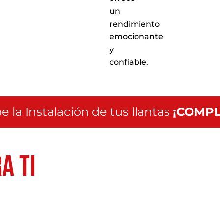
un
rendimiento
emocionante
y
confiable.
e la Instalación de tus llantas
¡COMPL
a ti