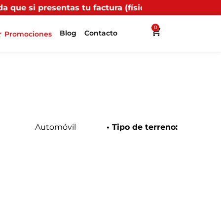
u factura (física o digital) en uno de nuestros puntos
0
Blog
Contacto
Promociones
Automóvil
• Tipo de terreno: