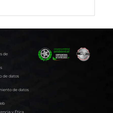
es de
es
to de datos
miento de datos
Web
encia y Ética