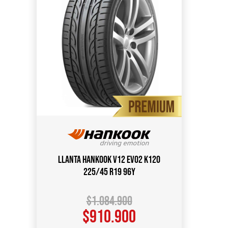
Llanta HANKOOK V12 Evo2 K120
225/45 R19 96Y
$
1.084.900
$
910.900