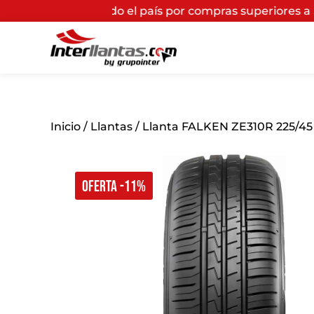
do el país por compras superiores a $200.000*
(Aplican
Inicio
/
Llantas
/ Llanta FALKEN ZE310R 225/4
OFERTA -11%