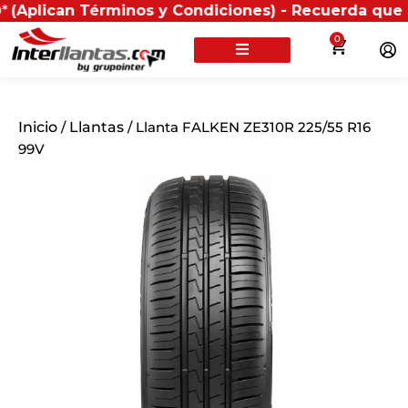
an Términos y Condiciones) - Recuerda que si present
0
Inicio
/
Llantas
/ Llanta FALKEN ZE310R 225/55 R16
99V