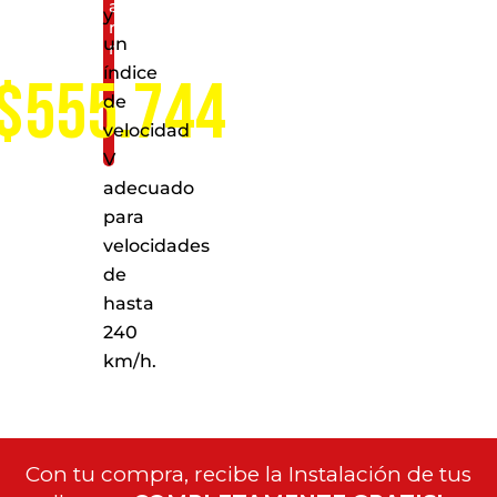
a
y
nivel
un
nacional
índice
$555.744
de
velocidad
V
adecuado
para
velocidades
de
hasta
240
km/h.
Con tu compra, recibe la Instalación de tus