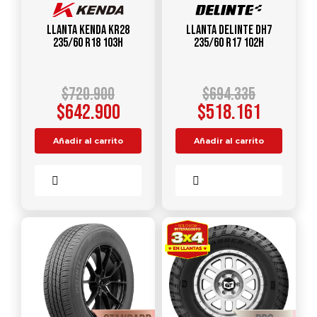
Llanta KENDA KR28
Llanta DELINTE DH7
235/60 R18 103H
235/60 R17 102H
$
720.900
$
694.335
$
642.900
$
518.161
Añadir al carrito
Añadir al carrito
Comparar
Comparar