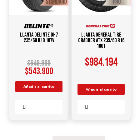
Llanta DELINTE DH7
Llanta GENERAL TIRE
235/60 R18 107V
Grabber ATX 235/60 R16
100T
$
984.194
$
646.899
$
543.900
Añadir al carrito
Añadir al carrito
Comparar
Comparar