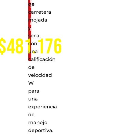
puntos
de
de
servicio
carretera
a
mojada
nivel
y
nacional
seca,
$481.176
con
una
calificación
de
velocidad
W
para
una
experiencia
de
manejo
deportiva.