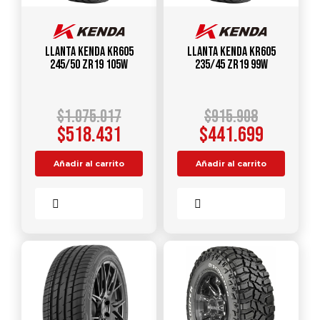
Llanta KENDA KR605
Llanta KENDA KR605
245/50 ZR19 105W
235/45 ZR19 99W
$
1.075.017
$
915.908
$
518.431
$
441.699
Añadir al carrito
Añadir al carrito
Comparar
Comparar