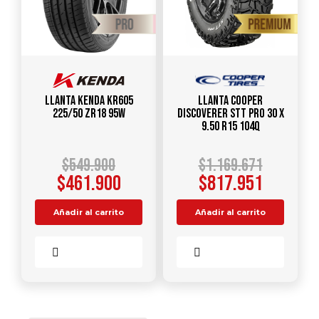
Llanta KENDA KR605
Llanta COOPER
225/50 ZR18 95W
DISCOVERER STT PRO 30 X
9.50 R15 104Q
$
549.900
$
1.169.671
$
461.900
$
817.951
Añadir al carrito
Añadir al carrito
Comparar
Comparar