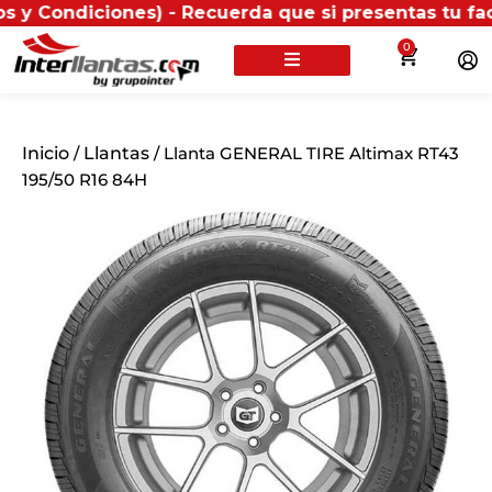
ciones) - Recuerda que si presentas tu factura (físi
0
Inicio
/
Llantas
/ Llanta GENERAL TIRE Altimax RT43
195/50 R16 84H