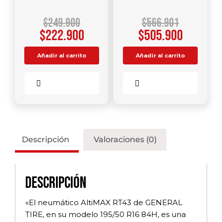
$
249.900
$
566.901
$
222.900
$
505.900
Añadir al carrito
Añadir al carrito
Comparar
Comparar
Descripción
Valoraciones (0)
Descripción
«El neumático AltiMAX RT43 de GENERAL
TIRE, en su modelo 195/50 R16 84H, es una