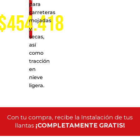
para
nacional
carreteras
$454.418
mojadas
y
secas,
así
como
tracción
en
nieve
ligera.
Con tu compra, recibe la Instalación de tus
llantas
¡COMPLETAMENTE GRATIS!