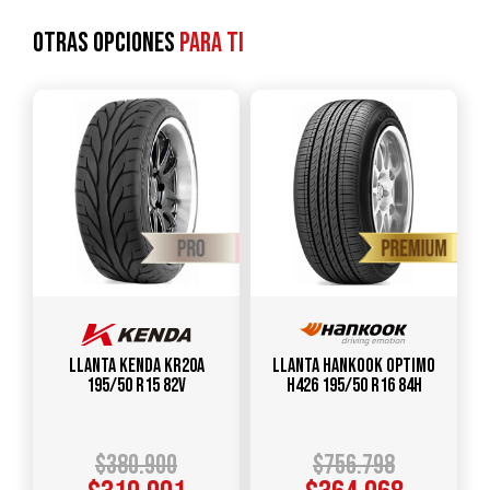
Otras opciones
para ti
Llanta KENDA KR20A
Llanta HANKOOK Optimo
195/50 R15 82V
H426 195/50 R16 84H
$
380.900
$
756.798