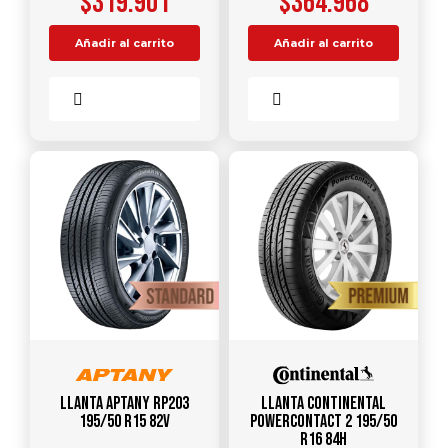
$
319.901
$
364.968
Añadir al carrito
Añadir al carrito
Comparar
Comparar
Llanta APTANY RP203
Llanta CONTINENTAL
195/50 R15 82V
PowerContact 2 195/50
R16 84H