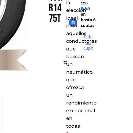
la
R14
elección
75T
ideal
para
aquellos
conductores
que
buscan
Comparar
un
neumático
que
ofrezca
un
rendimiento
excepcional
en
todas