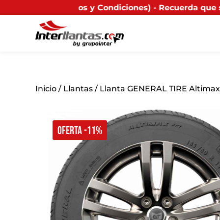
 y Condiciones) - Recuerda que si presentas tu factura
Inicio
/
Llantas
/ Llanta GENERAL TIRE Altimax
OFERTA -11%