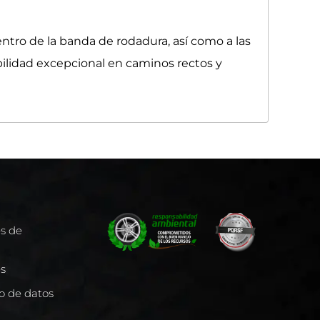
entro de la banda de rodadura, así como a las
abilidad excepcional en caminos rectos y
es de
es
to de datos