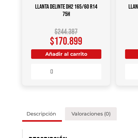
Llanta DELINTE DH2 165/60 R14
Llan
75H
$
244.387
$
170.899
Añadir al carrito
Comparar
Descripción
Valoraciones (0)