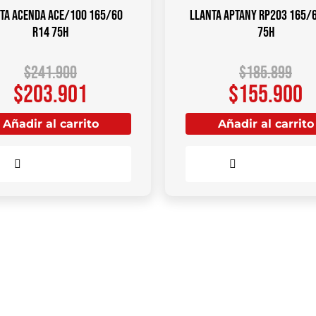
ta ACENDA ACE/100 165/60
Llanta APTANY RP203 165/
R14 75H
75H
$
241.900
$
185.899
$
203.901
$
155.900
Añadir al carrito
Añadir al carrito
Comparar
Comparar