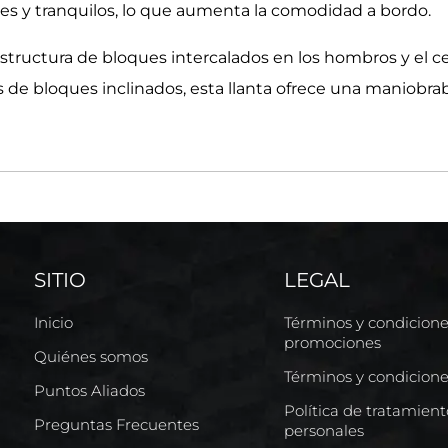
es y tranquilos, lo que aumenta la comodidad a bordo.
estructura de bloques intercalados en los hombros y el c
des de bloques inclinados, esta llanta ofrece una maniobr
SITIO
LEGAL
Inicio
Términos y condicion
promociones
Quiénes somos
Términos y condicion
Puntos Aliados
Política de tratamien
Preguntas Frecuentes
personales