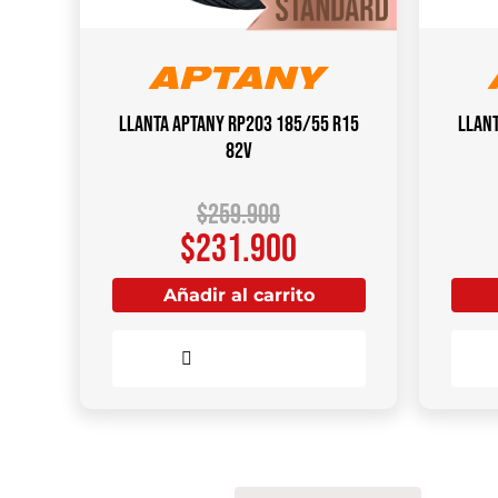
Llanta APTANY RP203 185/55 R15
Llant
82V
$
259.900
$
231.900
Añadir al carrito
Comparar