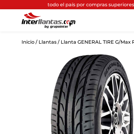
odo el país por compras superiores a $200.000*
(Aplica
Inicio
/
Llantas
/ Llanta GENERAL TIRE G/Max R