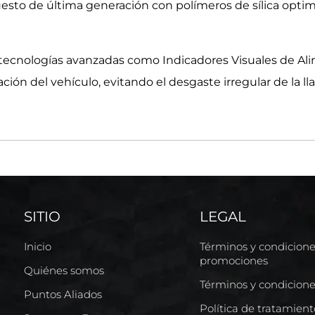
o de última generación con polímeros de sílica optimiz
 tecnologías avanzadas como Indicadores Visuales de Ali
eación del vehículo, evitando el desgaste irregular de l
SITIO
LEGAL
Inicio
Términos y condicion
promociones
Quiénes somos
Términos y condicion
Puntos Aliados
Política de tratamien