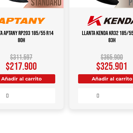
a APTANY RP203 185/55 R14
Llanta KENDA KR32 185/5
80H
83H
$
311.597
$
365.900
$
217.900
$
325.901
Añadir al carrito
Añadir al carrito
Comparar
Comparar