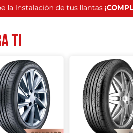
e la Instalación de tus llantas
¡COMPL
a ti