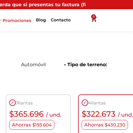
tu factura (física o digital) en uno de nuestros punto
0
Blog
Contacto
Promociones
Automóvil
• Tipo de terreno:
3
4
llantas
llantas
✓
✓
$
365.696
$
322.673
/ und.
/ und.
Ahorras
$
193.604
Ahorras
$
430.230