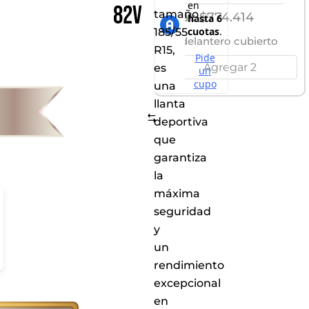
82V
tamaño
Total:
$
774.414
185/55
Eje delantero cubierto
R15,
Agregar 2
es
una
llanta
Comparar
deportiva
que
garantiza
la
máxima
seguridad
y
un
rendimiento
excepcional
en