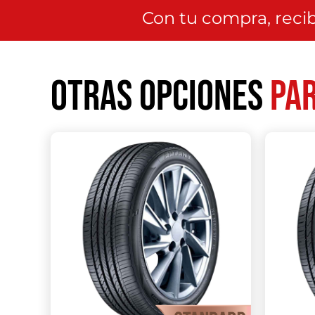
Con tu compra, recib
Otras opciones
par