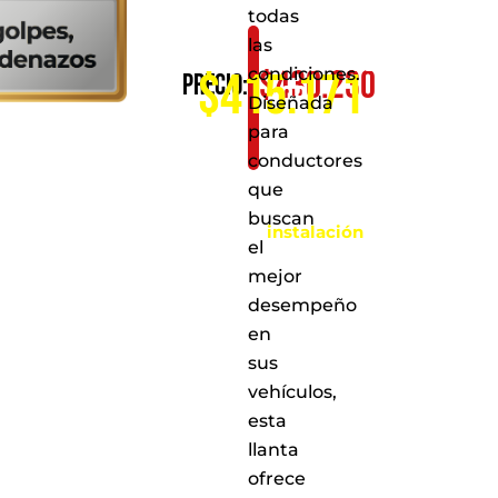
todas
las
Consíguelo
$
430.230
condiciones.
$415.171
Precio:
por
Diseñada
solo:
para
conductores
Al
que
realizar
la
buscan
instalación
el
en
cualquiera
mejor
de
desempeño
nuestros
en
puntos
de
sus
servicio
vehículos,
a
esta
nivel
nacional
llanta
ofrece