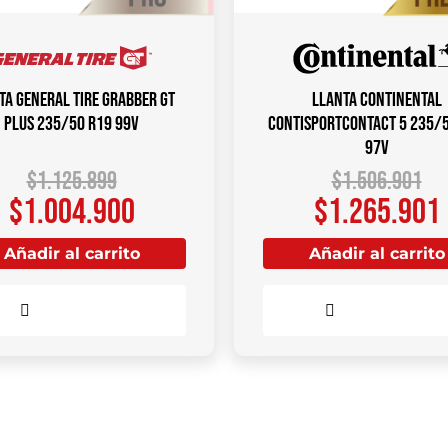
ta GENERAL TIRE Grabber GT
Llanta CONTINENTAL
Plus 235/50 R19 99V
ContiSportContact 5 235/
97V
$
1.125.899
$
1.506.901
$
1.004.900
$
1.265.901
Añadir al carrito
Añadir al carrito
Comparar
Comparar