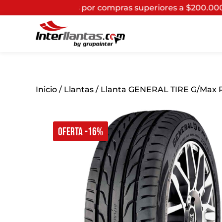
por compras superiores a $200.000*
(Aplican Términos y
Inicio
/
Llantas
/ Llanta GENERAL TIRE G/Max R
OFERTA -16%