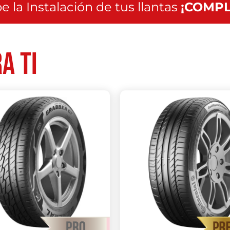
e la Instalación de tus llantas
¡COMPL
a ti