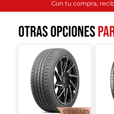
Con tu compra, recib
Otras opciones
par