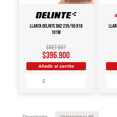
Llanta DELINTE DH2 235/50 R18
Llan
101W
$
567.567
$
396.900
Añadir al carrito
Comparar
Descripción
Valoraciones (0)