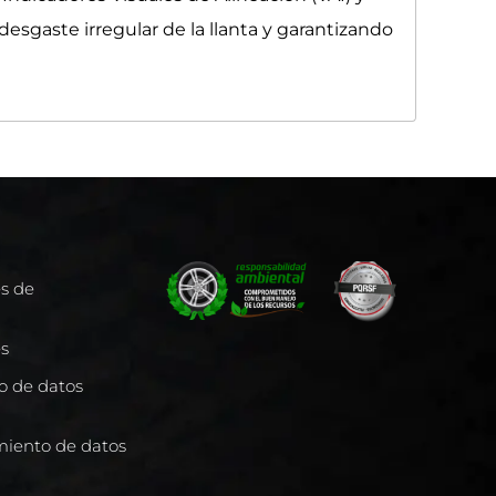
desgaste irregular de la llanta y garantizando
es de
es
to de datos
miento de datos