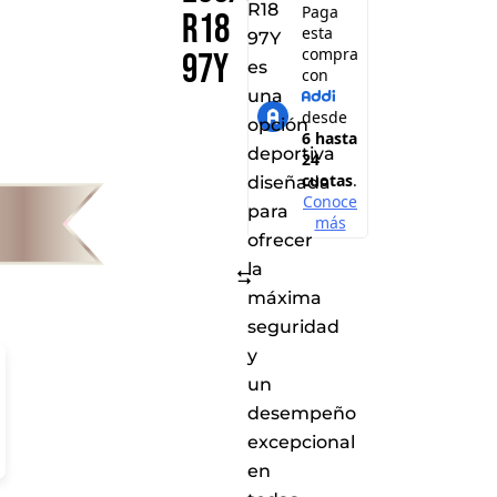
R18
R18
97Y
97Y
es
una
opción
deportiva
diseñada
para
ofrecer
la
Comparar
máxima
seguridad
y
un
desempeño
excepcional
en