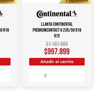
Llanta CONTINENTAL
50 R18
PremiumContact 6 235/50 R18
97V
$
1.187.900
$
997.899
Añadir al carrito
Comparar