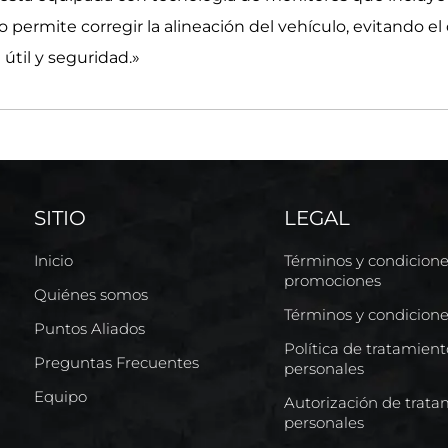
 permite corregir la alineación del vehículo, evitando el 
til y seguridad.»
SITIO
LEGAL
Inicio
Términos y condicion
promociones
Quiénes somos
Términos y condicion
Puntos Aliados
Política de tratamien
Preguntas Frecuentes
personales
Equipo
Autorización de trata
personales