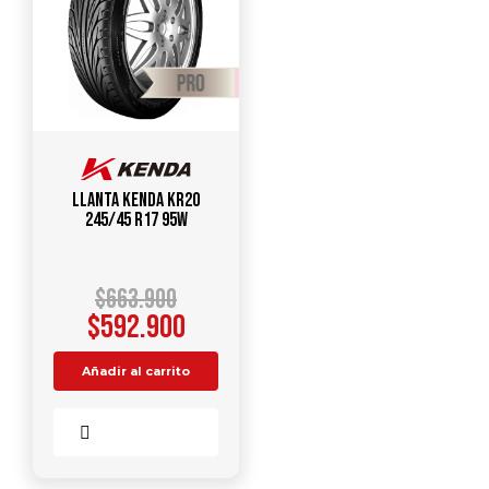
Llanta KENDA KR20
245/45 R17 95W
$
663.900
$
592.900
Añadir al carrito
Comparar