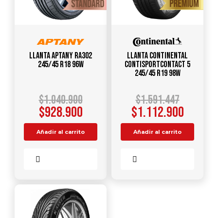
Llanta APTANY RA302
Llanta CONTINENTAL
245/45 R18 96W
ContiSportContact 5
245/45 R19 98W
$
1.040.900
$
1.591.447
$
928.900
$
1.112.900
Añadir al carrito
Añadir al carrito
Comparar
Comparar