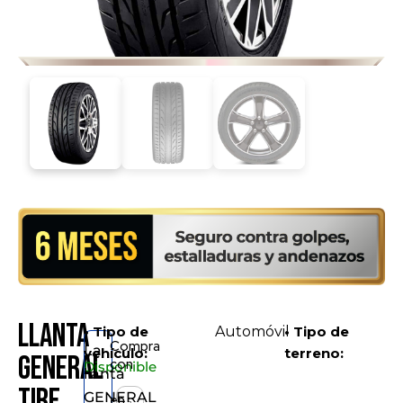
Llanta
• Tipo de
Automóvil
• Tipo de
Compra
La
vehículo:
terreno:
GENERAL
con
Disponible
llanta
TIRE
GENERAL
en