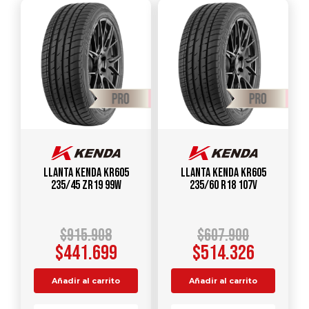
Llanta KENDA KR605
Llanta KENDA KR605
235/45 ZR19 99W
235/60 R18 107V
$
915.908
$
607.900
$
441.699
$
514.326
Añadir al carrito
Añadir al carrito