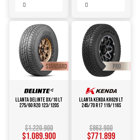
Comparar
Comparar
Llanta DELINTE DX/10 LT
Llanta KENDA KR628 LT
275/60 R20 123/120S
245/70 R17 119/116S
$
1.220.900
$
863.900
$
1.089.900
$
771.899