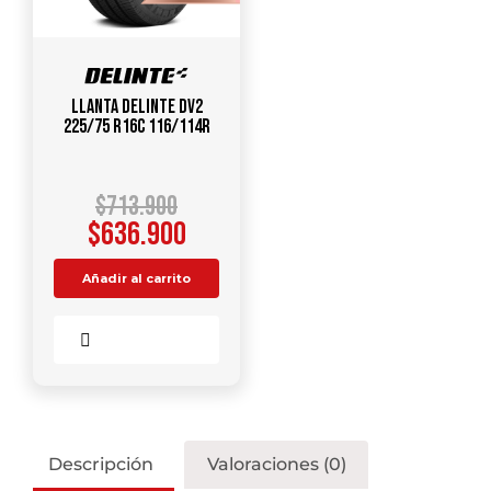
Llanta DELINTE DV2
225/75 R16C 116/114R
$
713.900
$
636.900
Añadir al carrito
Comparar
Descripción
Valoraciones (0)