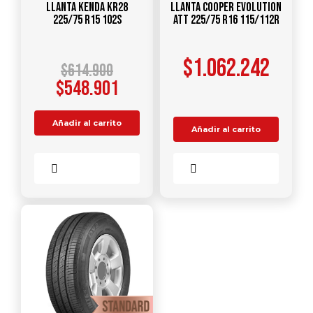
Llanta KENDA KR28
Llanta COOPER Evolution
225/75 R15 102S
ATT 225/75 R16 115/112R
$
1.062.242
$
614.900
$
548.901
Añadir al carrito
Añadir al carrito
Comparar
Comparar