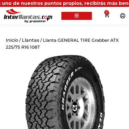
uestros puntos propios, recibirás más beneficios en 
0
Inicio
/
Llantas
/ Llanta GENERAL TIRE Grabber ATX
225/75 R16 108T