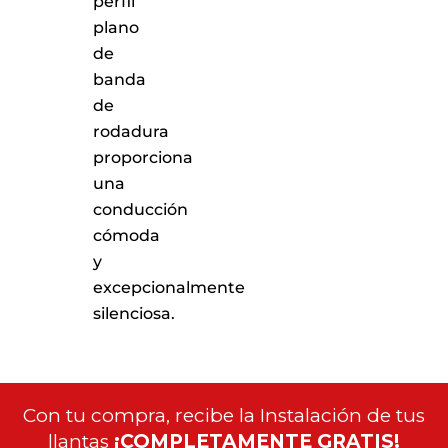
perfil
plano
de
banda
de
rodadura
proporciona
una
conducción
cómoda
y
excepcionalmente
silenciosa.
Con tu compra, recibe la Instalación de tus
llantas
¡COMPLETAMENTE GRATIS!