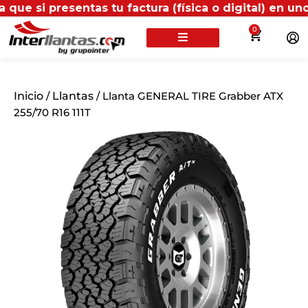
sentas tu factura (física o digital) en uno de nuest
0
Inicio
/
Llantas
/ Llanta GENERAL TIRE Grabber ATX
255/70 R16 111T