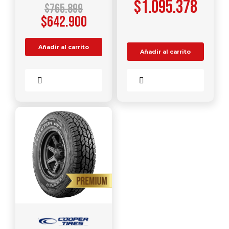
$
1.095.378
$
765.899
$
642.900
Añadir al carrito
Añadir al carrito
Comparar
Comparar