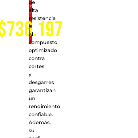
de
nivel
alta
nacional
resistencia
$736.197
y
el
compuesto
optimizado
contra
cortes
y
desgarres
garantizan
un
rendimiento
confiable.
Además,
su