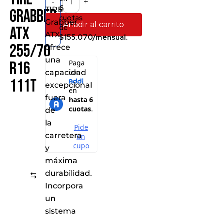
-
+
6
TIRE
Grabber
cuotas
Grabber
Añadir al carrito
de
ATX
ATX
$155.070/mensual.
255/70
ofrece
una
R16
capacidad
111T
excepcional
fuera
de
la
carretera
y
máxima
durabilidad.
Comparar
Incorpora
un
sistema