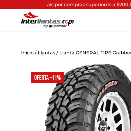
 país por compras superiores a $200.000*
(Aplican Térm
Inicio
/
Llantas
/ Llanta GENERAL TIRE Grabber 
OFERTA -11%