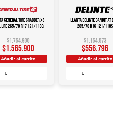
ta GENERAL TIRE Grabber X3
Llanta DELINTE Bandit AT 
L LRE 265/70 R17 121/118Q
265/70 R16 121/118S
$
1.754.900
$
1.154.573
$
1.565.900
$
556.796
Añadir al carrito
Añadir al carrito
Comparar
Comparar