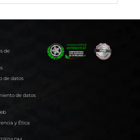
es de
es
to de datos
miento de datos
Web
encia y Ética
/FT/FPADM