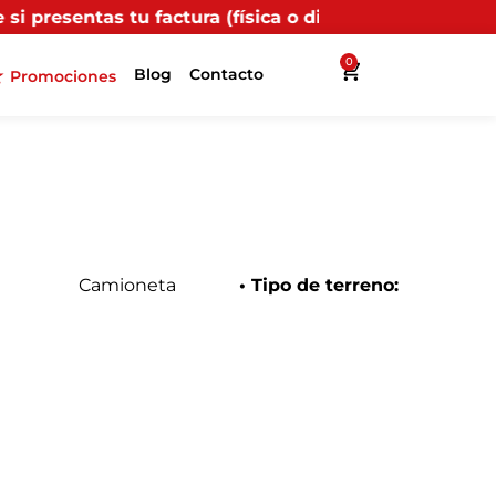
tura (física o digital) en uno de nuestros puntos prop
0
Blog
Contacto
Promociones
Camioneta
• Tipo de terreno: