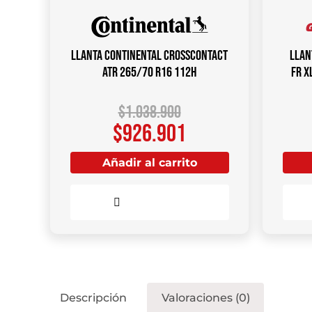
Llanta CONTINENTAL CrossContact
Llan
ATR 265/70 R16 112H
FR X
$
1.038.900
$
926.901
Añadir al carrito
Comparar
Descripción
Valoraciones (0)