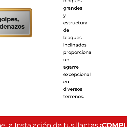
bloques
en
cualquiera
grandes
de
y
nuestros
estructura
puntos
de
de
servicio
bloques
a
inclinados
nivel
nacional
proporciona
un
agarre
excepcional
en
diversos
terrenos.
e la Instalación de tus llantas
¡COMPL