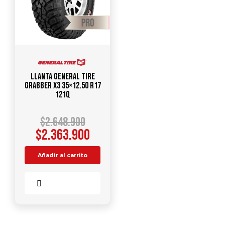
Llanta GENERAL TIRE
Grabber X3 35×12.50 R17
121Q
$
2.648.900
$
2.363.900
Añadir al carrito
Comparar