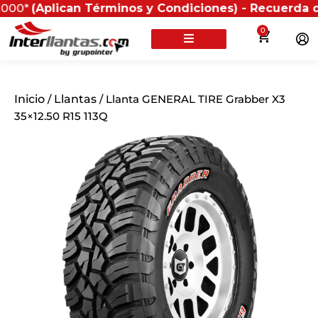
plican Términos y Condiciones) - Recuerda que si pre
0
Inicio
/
Llantas
/ Llanta GENERAL TIRE Grabber X3
35×12.50 R15 113Q