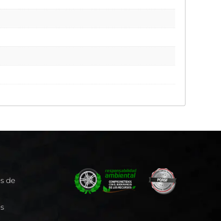
es de
es