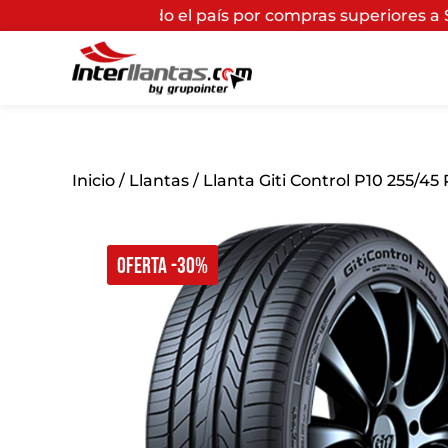
odo el país por compras superiores a $200.000*
(Aplica
Inicio
/
Llantas
/ Llanta Giti Control P10 255/45
OFERTA -30%