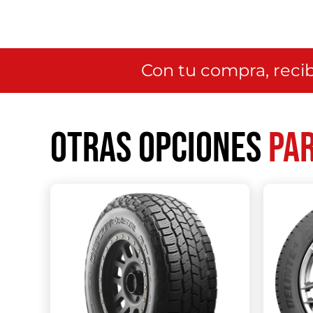
Con tu compra, recib
Otras opciones
par