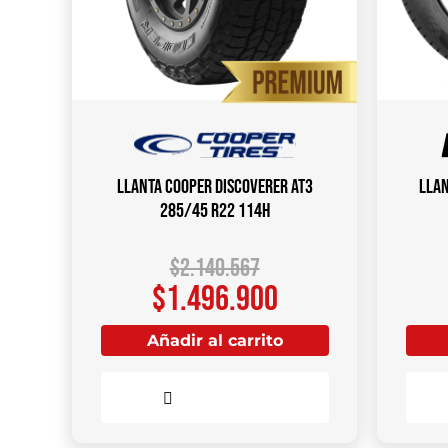
Llanta COOPER DISCOVERER AT3
Llan
285/45 R22 114H
$
2.140.567
$
1.496.900
Añadir al carrito
Comparar