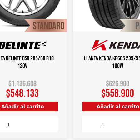
ta DELINTE DS8 285/60 R18
Llanta KENDA KR605 235/5
120V
100W
$
1.136.608
$
626.900
$
548.133
$
558.900
Añadir al carrito
Añadir al carrito
Comparar
Comparar