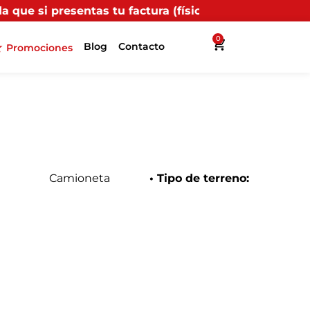
tu factura (física o digital) en uno de nuestros punto
0
Blog
Contacto
Promociones
Camioneta
• Tipo de terreno: