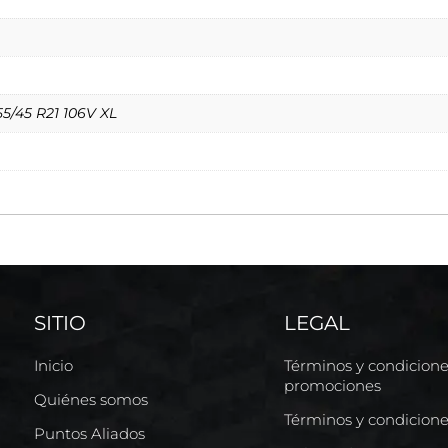
55/45 R21 106V XL
SITIO
LEGAL
Inicio
Términos y condicion
promociones
Quiénes somos
Términos y condicion
Puntos Aliados