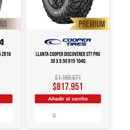
5 ZR18
Llanta COOPER DISCOVERER STT PRO
30 X 9.50 R15 104Q
$
1.169.671
$
817.951
Añadir al carrito
Comparar