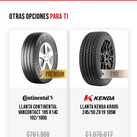
Otras opciones
para ti
Llanta CONTINENTAL
Llanta KENDA KR605
VANCONTACT 185 R14C
245/50 ZR19 105W
102/100Q
$
701.900
$
1.075.017