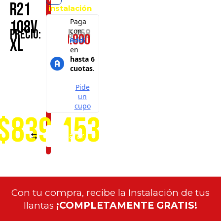
R21
instalación
en
108V
cualquiera
$
1.235.258
Precio:
$
869.900
de
XL
nuestros
puntos
de
servicio
a
nivel
nacional
$839.453
Comparar
Con tu compra, recibe la Instalación de tus
llantas
¡COMPLETAMENTE GRATIS!