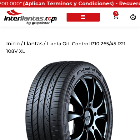
0*
(Aplican Términos y Condiciones) - Recuerda que si
0
Inicio
/
Llantas
/ Llanta Giti Control P10 265/45 R21
108V XL