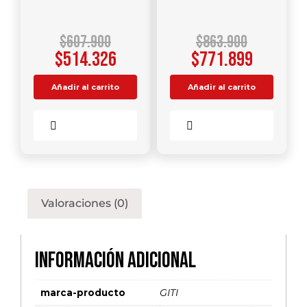
$
607.900
$
863.900
$
514.326
$
771.899
Añadir al carrito
Añadir al carrito
Comparar
Comparar
Valoraciones (0)
Información adicional
marca-producto
GITI