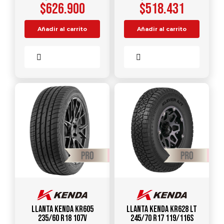
$
626.900
$
518.431
Añadir al carrito
Añadir al carrito
Comparar
Comparar
Llanta KENDA KR605
Llanta KENDA KR628 LT
235/60 R18 107V
245/70 R17 119/116S