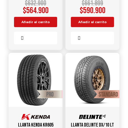
$
632.900
$
661.899
$
564.900
$
590.900
Añadir al carrito
Añadir al carrito
Comparar
Comparar
Llanta KENDA KR605
Llanta DELINTE DX/10 LT