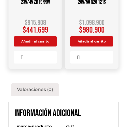
235/45 ZR19 99W
265/50 R20 121S
$
915.908
$
1.098.900
$
441.699
$
980.900
Añadir al carrito
Añadir al carrito
Comparar
Comparar
Valoraciones (0)
Información adicional
marca-producto
GITI