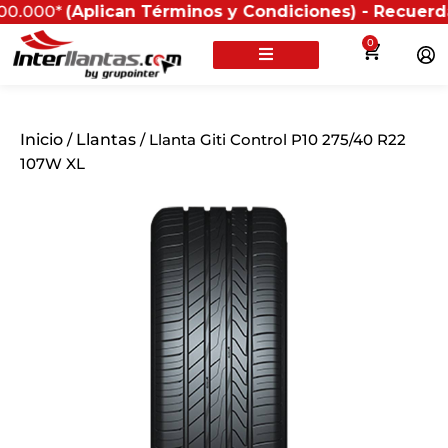
*
(Aplican Términos y Condiciones) - Recuerda que si 
0
Inicio
/
Llantas
/ Llanta Giti Control P10 275/40 R22
107W XL