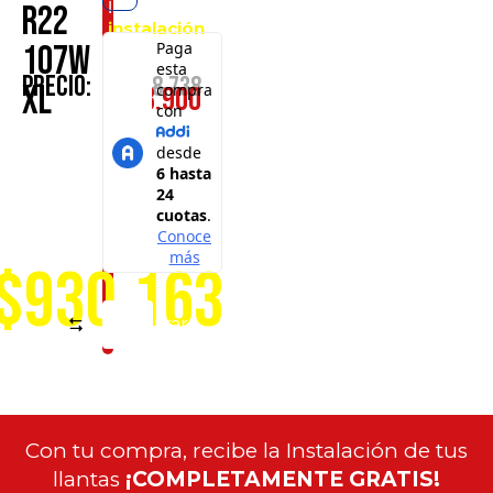
la
R22
instalación
107W
en
cualquiera
$
1.368.738
Precio:
XL
$
963.900
de
nuestros
puntos
de
servicio
a
nivel
nacional
$930.163
Comparar
Con tu compra, recibe la Instalación de tus
llantas
¡COMPLETAMENTE GRATIS!