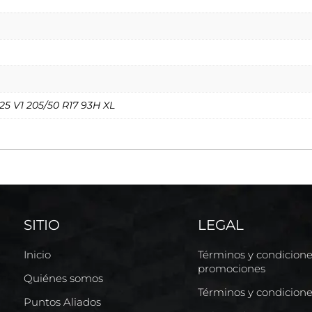
225 V1 205/50 R17 93H XL
SITIO
LEGAL
Inicio
Términos y condicion
promociones
Quiénes somos
Términos y condicion
Puntos Aliados