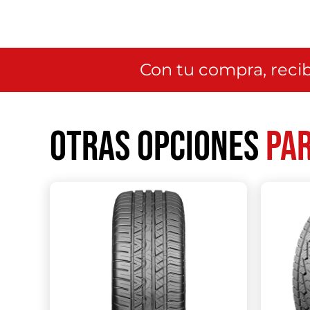
Con tu compra, recib
Otras opciones
par