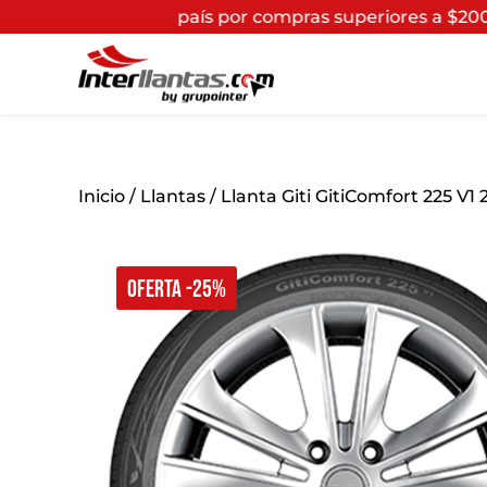
el país por compras superiores a $200.000*
(Aplican Té
Inicio
/
Llantas
/ Llanta Giti GitiComfort 225 V1
OFERTA -25%