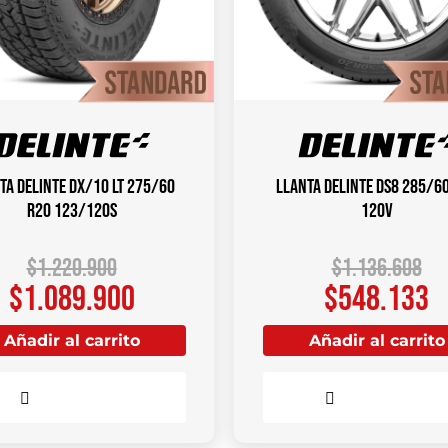
ta DELINTE DX/10 LT 275/60
Llanta DELINTE DS8 285/6
R20 123/120S
120V
$
1.220.900
$
1.136.608
$
1.089.900
$
548.133
Añadir al carrito
Añadir al carrito
Comparar
Comparar