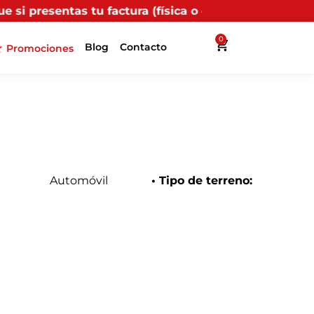
actura (física o digital) en uno de nuestros puntos pr
0
Blog
Contacto
Promociones
Automóvil
• Tipo de terreno: