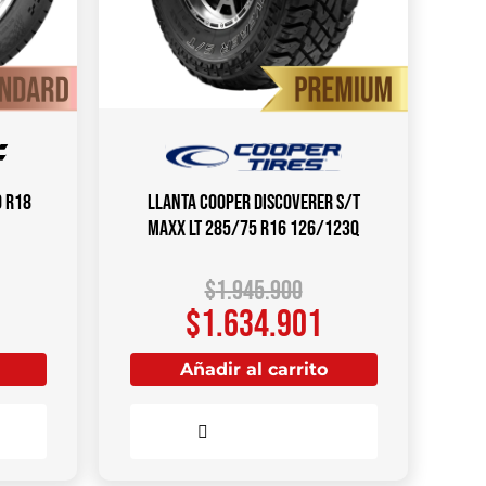
0 R18
Llanta COOPER DISCOVERER S/T
MAXX LT 285/75 R16 126/123Q
$
1.945.900
$
1.634.901
Añadir al carrito
Comparar