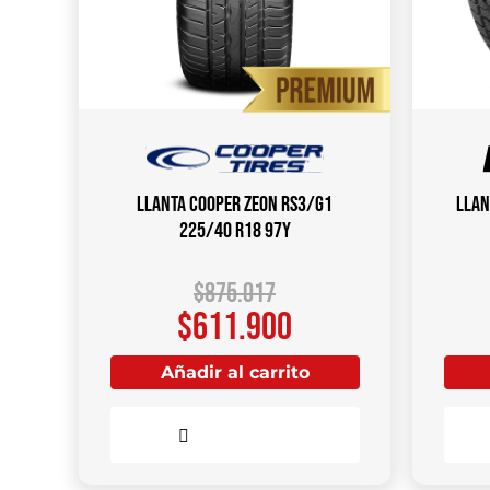
Llanta COOPER ZEON RS3/G1
Llan
225/40 R18 97Y
$
875.017
$
611.900
Añadir al carrito
Comparar