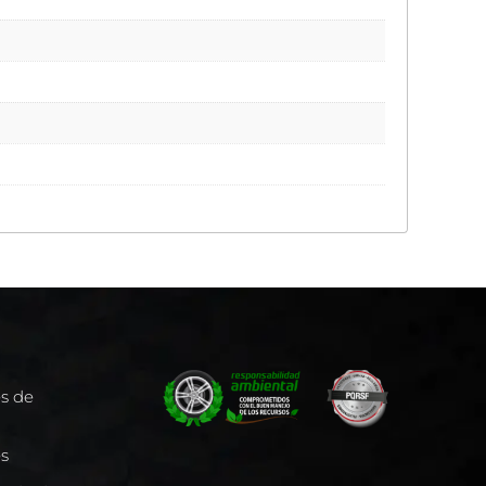
es de
es