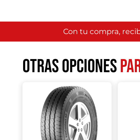
Con tu compra, recib
Otras opciones
par