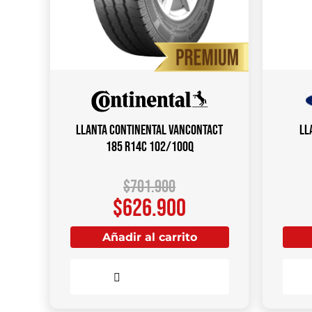
Llanta CONTINENTAL VANCONTACT
Ll
185 R14C 102/100Q
$
701.900
$
626.900
Añadir al carrito
Comparar