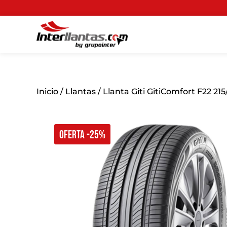
Inicio
/
Llantas
/ Llanta Giti GitiComfort F22 21
OFERTA -25%