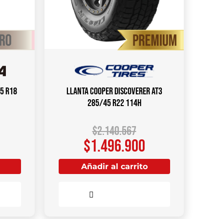
5 R18
Llanta COOPER DISCOVERER AT3
285/45 R22 114H
$
2.140.567
$
1.496.900
Añadir al carrito
Comparar