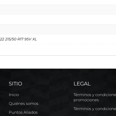
F22 215/50 R17 95V XL
SITIO
LEGAL
Inicio
Términos y condicion
promociones
Quiénes somos
Términos y condicion
Puntos Aliados