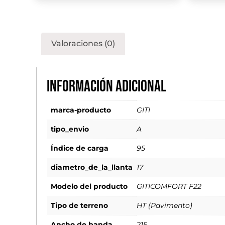
Valoraciones (0)
Información adicional
marca-producto
GITI
tipo_envio
A
Índice de carga
95
diametro_de_la_llanta
17
Modelo del producto
GITICOMFORT F22
Tipo de terreno
HT (Pavimento)
Ancho de banda
215