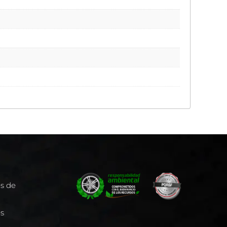
es de
es