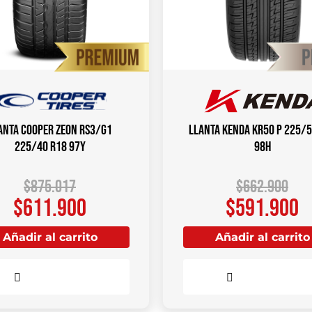
anta COOPER ZEON RS3/G1
Llanta KENDA KR50 P 225/5
225/40 R18 97Y
98H
$
875.017
$
662.900
$
611.900
$
591.900
Añadir al carrito
Añadir al carrito
Comparar
Comparar