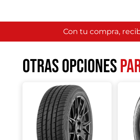
Con tu compra, recib
Otras opciones
par