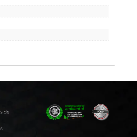
es de
es