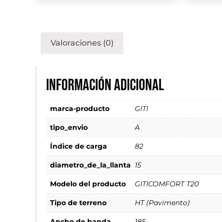
Valoraciones (0)
Información adicional
marca-producto
GITI
tipo_envio
A
Índice de carga
82
diametro_de_la_llanta
15
Modelo del producto
GITICOMFORT T20
Tipo de terreno
HT (Pavimento)
Ancho de banda
185