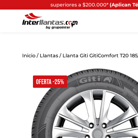
s superiores a $200.000*
(Aplican Términos y Condicion
Inicio
/
Llantas
/ Llanta Giti GitiComfort T20 18
OFERTA -25%