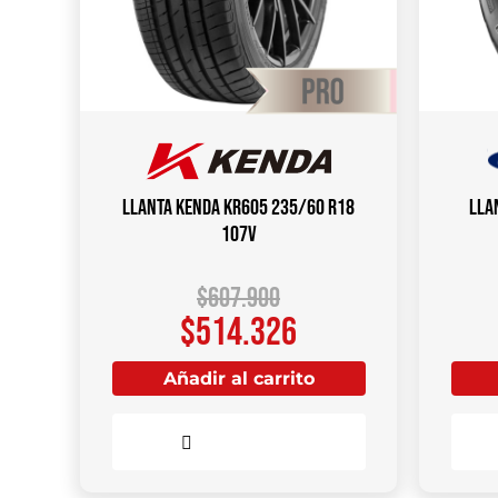
Llanta KENDA KR605 235/60 R18
Lla
107V
$
607.900
$
514.326
Añadir al carrito
Comparar