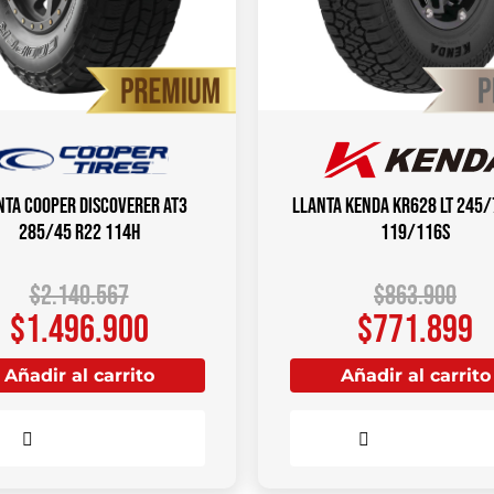
nta COOPER DISCOVERER AT3
Llanta KENDA KR628 LT 245/
285/45 R22 114H
119/116S
$
2.140.567
$
863.900
$
1.496.900
$
771.899
Añadir al carrito
Añadir al carrito
Comparar
Comparar