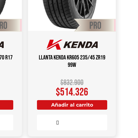
70 R17
Llanta KENDA KR605 235/45 ZR19
99W
$
832.900
$
514.326
Añadir al carrito
Comparar