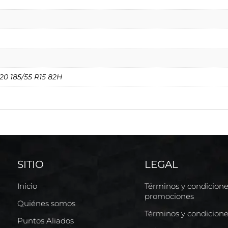
T20 185/55 R15 82H
SITIO
LEGAL
Inicio
Términos y condicion
promociones
Quiénes somos
Términos y condicion
Puntos Aliados