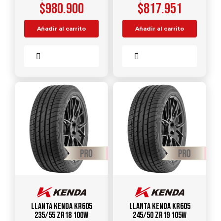
$
980.900
$
817.951
Añadir al carrito
Añadir al carrito
Comparar
Comparar
Llanta KENDA KR605
Llanta KENDA KR605
235/55 ZR18 100W
245/50 ZR19 105W