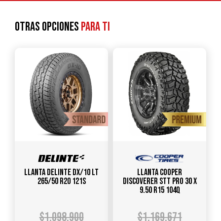
Otras opciones
para ti
Llanta DELINTE DX/10 LT
Llanta COOPER
265/50 R20 121S
DISCOVERER STT PRO 30 X
9.50 R15 104Q
$
1.098.900
$
1.169.671