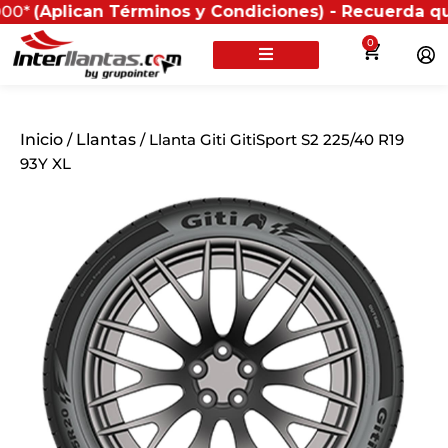
plican Términos y Condiciones) - Recuerda que si pres
0
Inicio
/
Llantas
/ Llanta Giti GitiSport S2 225/40 R19
93Y XL