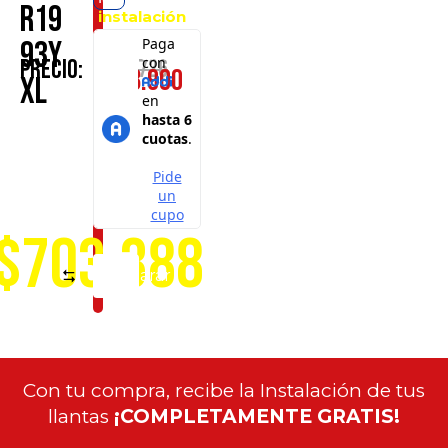
R19
instalación
en
93Y
cualquiera
$
976.726
Precio:
$
728.900
de
XL
nuestros
puntos
de
servicio
a
nivel
nacional
$703.388
Comparar
Con tu compra, recibe la Instalación de tus
llantas
¡COMPLETAMENTE GRATIS!