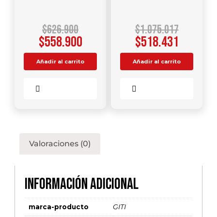
$
626.900
$
1.075.017
$
558.900
$
518.431
Añadir al carrito
Añadir al carrito
Comparar
Comparar
Valoraciones (0)
Información adicional
marca-producto
GITI