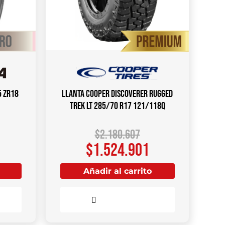
5 ZR18
Llanta COOPER DISCOVERER RUGGED
TREK LT 285/70 R17 121/118Q
$
2.180.607
$
1.524.901
Añadir al carrito
Comparar