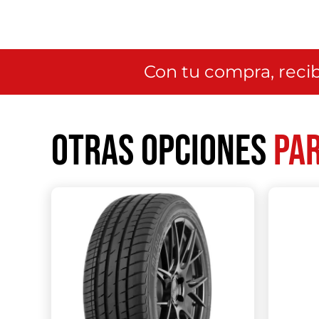
Con tu compra, recib
Otras opciones
par