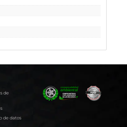
es de
es
to de datos