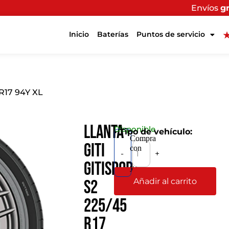
Envíos
gratis
a todo el paí
Inicio
Baterías
Puntos de servicio
 R17 94Y XL
Llanta
Disponible
• Tipo de vehículo:
Compra
Giti
con
-
+
GitiSport
y
Añadir al carrito
S2
225/45
R17