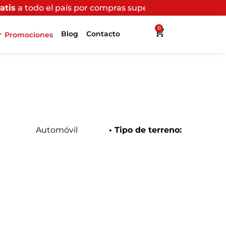
s por compras superiores a $200.000*
(Aplican Términos
0
Blog
Contacto
Promociones
Automóvil
• Tipo de terreno: