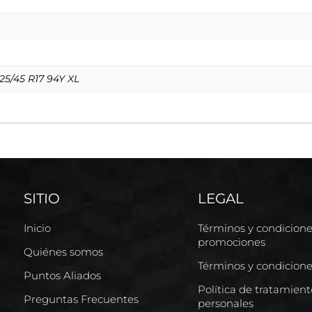
225/45 R17 94Y XL
SITIO
LEGAL
Inicio
Términos y condicion
promociones
Quiénes somos
Términos y condicion
Puntos Aliados
Política de tratamien
Preguntas Frecuentes
personales