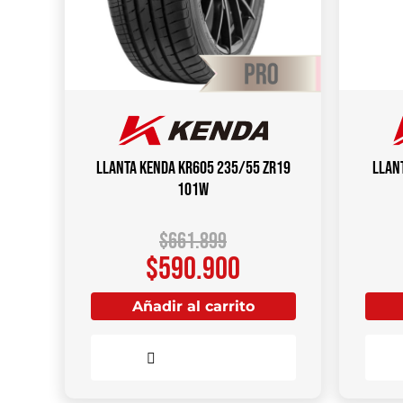
Llanta KENDA KR605 235/55 ZR19
Llan
101W
$
661.899
$
590.900
Añadir al carrito
Comparar