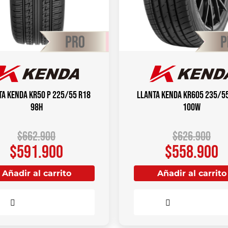
ta KENDA KR50 P 225/55 R18
Llanta KENDA KR605 235/5
98H
100W
$
662.900
$
626.900
$
591.900
$
558.900
Añadir al carrito
Añadir al carrito
Comparar
Comparar