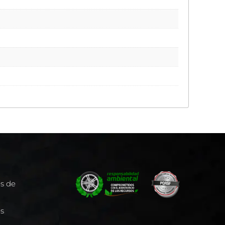
es de
es