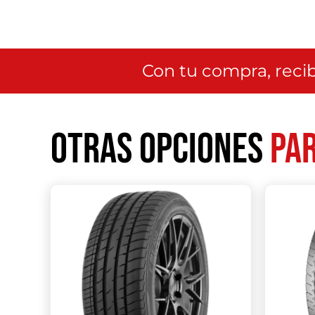
Con tu compra, recib
Otras opciones
par