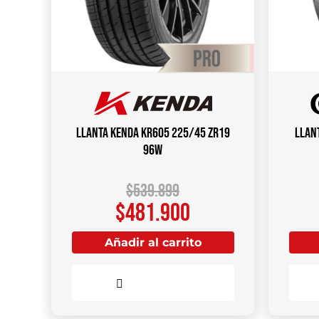
Llanta KENDA KR605 225/45 ZR19
Llan
96W
$
539.899
$
481.900
Añadir al carrito
Comparar