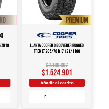
5 ZR19
Llanta COOPER DISCOVERER RUGGED
TREK LT 285/70 R17 121/118Q
$
2.180.607
$
1.524.901
Añadir al carrito
Comparar