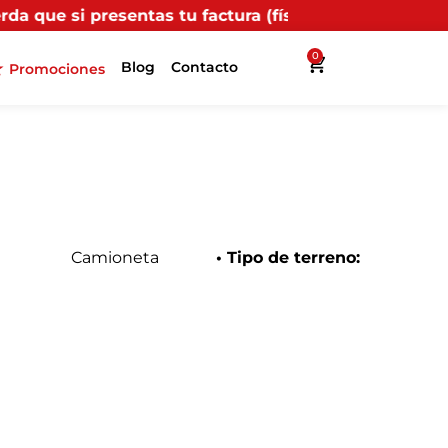
as tu factura (física o digital) en uno de nuestros pu
0
Blog
Contacto
Promociones
Camioneta
• Tipo de terreno: