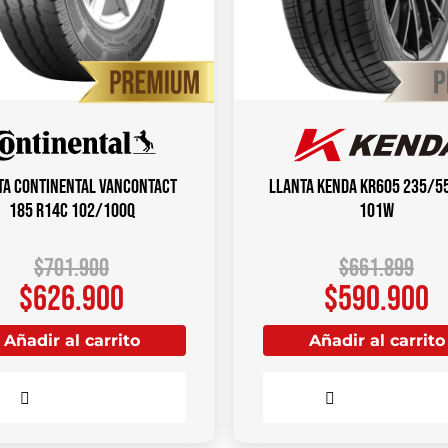
ta CONTINENTAL VANCONTACT
Llanta KENDA KR605 235/5
185 R14C 102/100Q
101W
$
701.900
$
661.899
$
626.900
$
590.900
Añadir al carrito
Añadir al carrito
Comparar
Comparar