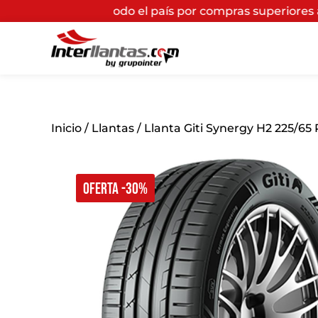
a todo el país por compras superiores a $200.000*
(Apl
Inicio
/
Llantas
/ Llanta Giti Synergy H2 225/65 
OFERTA -30%