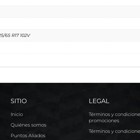
25/65 R17 102V
SITIO
LEGAL
Inicio
Términos y condicion
promociones
Quiénes somos
Términos y condicion
Puntos Aliados