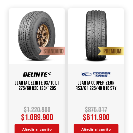
Llanta DELINTE DX/10 LT
Llanta COOPER ZEON
275/60 R20 123/120S
RS3/G1 225/40 R18 97Y
$
1.220.900
$
875.017
$
1.089.900
$
611.900
Añadir al carrito
Añadir al carrito