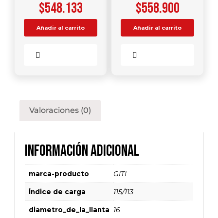
$
548.133
$
558.900
Añadir al carrito
Añadir al carrito
Comparar
Comparar
Valoraciones (0)
Información adicional
marca-producto
GITI
Índice de carga
115/113
diametro_de_la_llanta
16