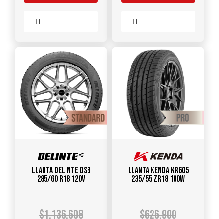
Comparar
Comparar
Llanta DELINTE DS8
Llanta KENDA KR605
285/60 R18 120V
235/55 ZR18 100W
$
1.136.608
$
626.900