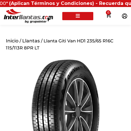
plican Términos y Condiciones) - Recuerda que si pres
0
Inicio
/
Llantas
/ Llanta Giti Van HD1 235/65 R16C
115/113R 8PR LT