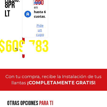
Precio:
$
631.900
de
8PR
nuestros
puntos
LT
de
servicio
a
nivel
nacional
$609.783
Comparar
Con tu compra, recibe la Instalación de tus
llantas
¡COMPLETAMENTE GRATIS!
Otras opciones
para ti