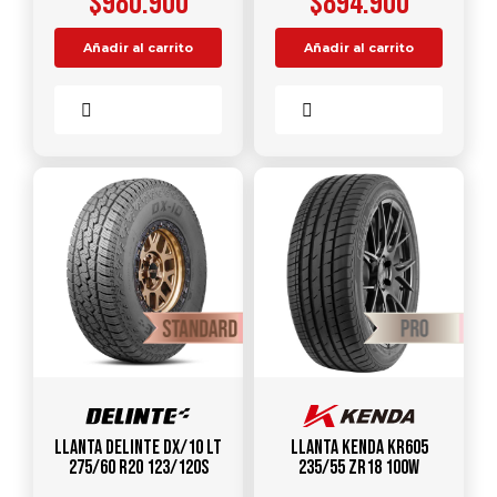
$
980.900
$
894.900
Añadir al carrito
Añadir al carrito
Comparar
Comparar
Llanta DELINTE DX/10 LT
Llanta KENDA KR605
275/60 R20 123/120S
235/55 ZR18 100W