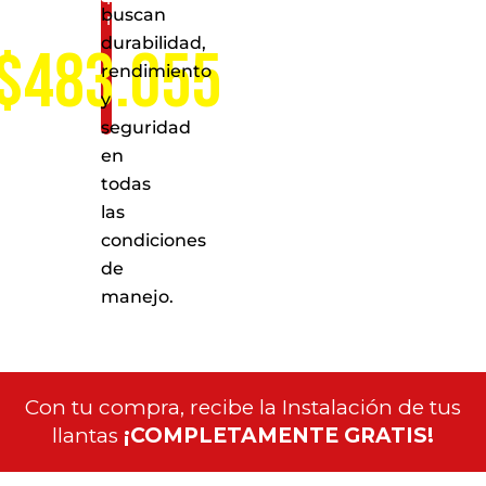
buscan
nacional
durabilidad,
$483.055
rendimiento
y
seguridad
en
todas
las
condiciones
de
manejo.
Con tu compra, recibe la Instalación de tus
llantas
¡COMPLETAMENTE GRATIS!