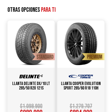
Otras opciones
para ti
Llanta DELINTE DX/10 LT
Llanta COOPER EVOLUTION
265/50 R20 121S
SPORT 265/60 R18 110H
$
1.098.900
$
1.279.707