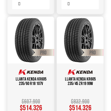
Comparar
Comparar
Llanta KENDA KR605
Llanta KENDA KR605
235/60 R18 107V
235/45 ZR19 99W
$
607.900
$
832.900
$
514.326
$
514.326