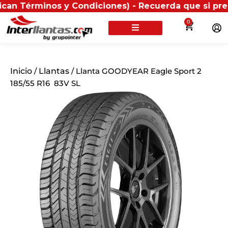
minos y Condiciones) - Recuerda que si presentas tu f
0
Inicio
/
Llantas
/ Llanta GOODYEAR Eagle Sport 2
185/55 R16 83V SL