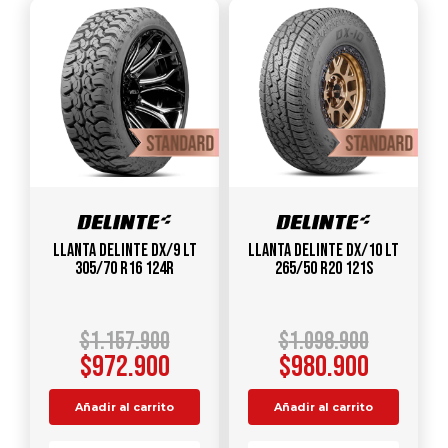
Llanta DELINTE DX/9 LT
Llanta DELINTE DX/10 LT
305/70 R16 124R
265/50 R20 121S
$
1.157.900
$
1.098.900
$
972.900
$
980.900
Añadir al carrito
Añadir al carrito