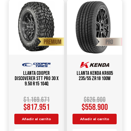
Llanta COOPER
Llanta KENDA KR605
DISCOVERER STT PRO 30 X
235/55 ZR18 100W
9.50 R15 104Q
$
1.169.671
$
626.900
$
817.951
$
558.900
Añadir al carrito
Añadir al carrito