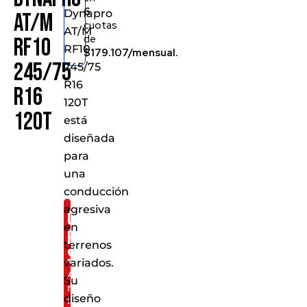
6
Dynapro
AT/M
cuotas
AT/M
de
RF10
RF10
$179.107/mensual.
245/75
245/75
R16
R16
120T
120T
está
diseñada
para
una
conducción
agresiva
Consíguelo
en
por
terrenos
solo:
variados.
Al
Su
realizar
diseño
la