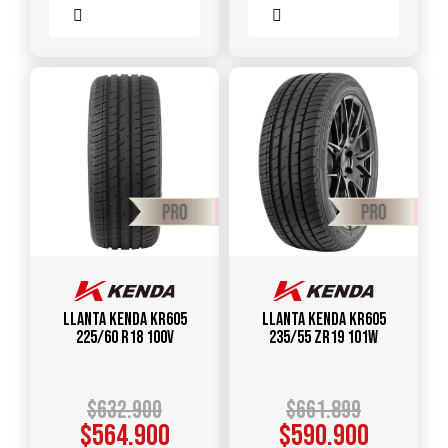
Comparar
Comparar
Llanta KENDA KR605
Llanta KENDA KR605
225/60 R18 100V
235/55 ZR19 101W
$
632.900
$
661.899
$
564.900
$
590.900