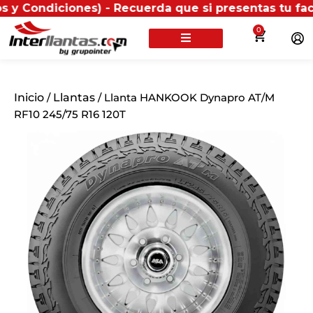
ciones) - Recuerda que si presentas tu factura (físic
0
Inicio
/
Llantas
/ Llanta HANKOOK Dynapro AT/M
RF10 245/75 R16 120T