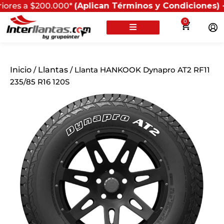
a $200.000*
(Aplican Términos y Condiciones) - Recuer
0
Inicio
/
Llantas
/ Llanta HANKOOK Dynapro AT2 RF11
235/85 R16 120S