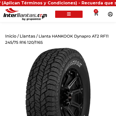
an Términos y Condiciones) - Recuerda que si present
0
Inicio
/
Llantas
/ Llanta HANKOOK Dynapro AT2 RF11
245/75 R16 120/116S