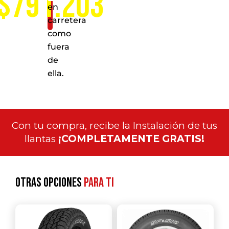
$791.203
en
carretera
como
fuera
de
ella.
Con tu compra, recibe la Instalación de tus
llantas
¡COMPLETAMENTE GRATIS!
Otras opciones
para ti