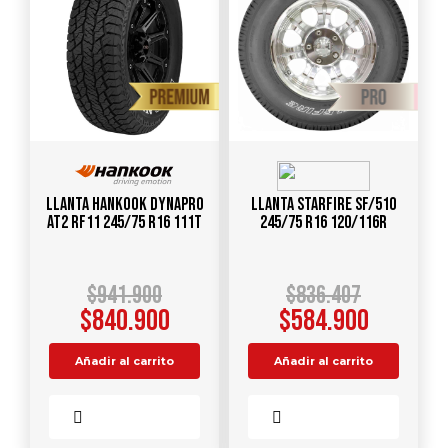
Llanta HANKOOK Dynapro
Llanta STARFIRE SF/510
AT2 RF11 245/75 R16 111T
245/75 R16 120/116R
$
941.900
$
836.407
$
840.900
$
584.900
Añadir al carrito
Añadir al carrito
Comparar
Comparar