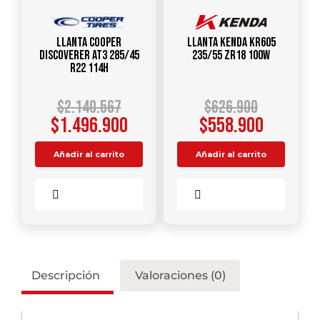
Llanta COOPER
Llanta KENDA KR605
DISCOVERER AT3 285/45
235/55 ZR18 100W
R22 114H
$
2.140.567
$
626.900
$
1.496.900
$
558.900
Añadir al carrito
Añadir al carrito
Comparar
Comparar
Descripción
Valoraciones (0)