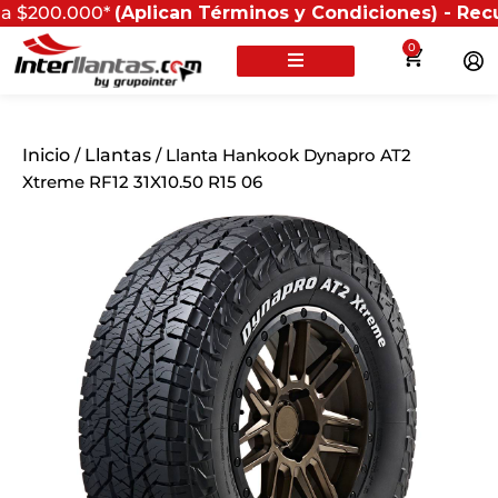
000*
(Aplican Términos y Condiciones) - Recuerda que 
0
Inicio
/
Llantas
/ Llanta Hankook Dynapro AT2
Xtreme RF12 31X10.50 R15 06