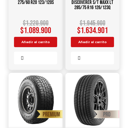
275/60 R20 123/120S
DISCOVERER S/T MAXX LT
285/75 R16 126/123Q
$
1.220.900
$
1.945.900
$
1.089.900
$
1.634.901
Añadir al carrito
Añadir al carrito
Comparar
Comparar