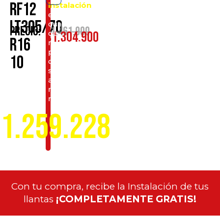
RF12
instalación
en
LT305/70
cualquiera
$
1.461.900
Precio:
$
1.304.900
de
R16
nuestros
puntos
10
de
servicio
a
nivel
nacional
1.259.228
Con tu compra, recibe la Instalación de tus
llantas
¡COMPLETAMENTE GRATIS!