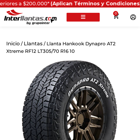
 a $200.000*
(Aplican Términos y Condiciones) - Recue
0
Inicio
/
Llantas
/ Llanta Hankook Dynapro AT2
Xtreme RF12 LT305/70 R16 10