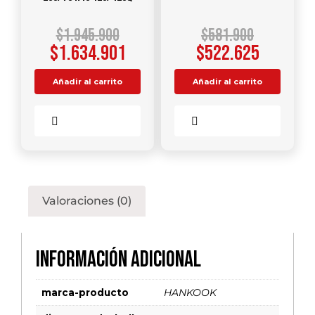
$
1.945.900
$
581.900
$
1.634.901
$
522.625
Añadir al carrito
Añadir al carrito
Comparar
Comparar
Valoraciones (0)
Información adicional
marca-producto
HANKOOK