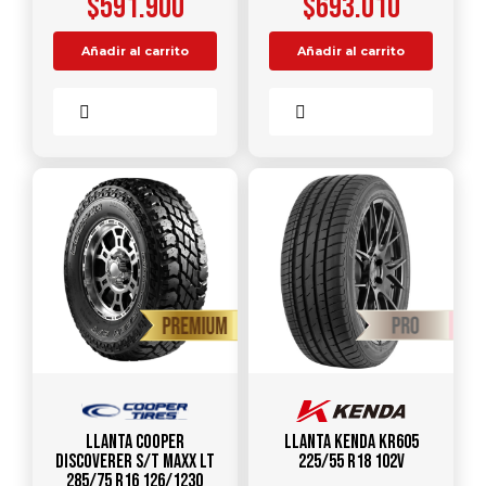
$
591.900
$
693.010
Añadir al carrito
Añadir al carrito
Comparar
Comparar
Llanta COOPER
Llanta KENDA KR605
DISCOVERER S/T MAXX LT
225/55 R18 102V
285/75 R16 126/123Q