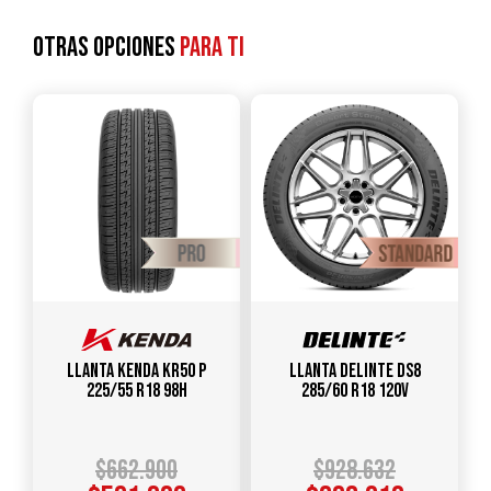
Otras opciones
para ti
Llanta KENDA KR50 P
Llanta DELINTE DS8
225/55 R18 98H
285/60 R18 120V
$
662.900
$
928.632